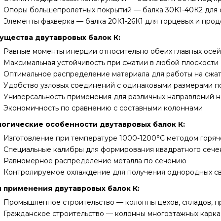
Опоры большепролетных покрытий — балка 30К1-40К2 для с
Элементы фахверка — балка 20К1-26К1 для торцевых и прод
ущества двутавровых балок К:
Равные моменты инерции относительно обеих главных осей
Максимальная устойчивость при сжатии в любой плоскости
Оптимальное распределение материала для работы на сжа
Удобство узловых соединений с одинаковыми размерами п
Универсальность применения для различных направлений н
Экономичность по сравнению с составными колоннами
огические особенности двутавровых балок К:
Изготовление при температуре 1000-1200°С методом горяч
Специальные калибры для формирования квадратного сече
Равномерное распределение металла по сечению
Контролируемое охлаждение для получения однородных с
 применения двутавровых балок К:
Промышленное строительство — колонны цехов, складов, 
Гражданское строительство — колонны многоэтажных карка