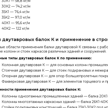
30К1 — 58,8 кг/м
30К2 — 74,2 кг/м
35К1 — 76,4 кг/м
35К2 — 97,0 кг/м
40К1 — 95,6 кг/м
40К2 — 122 кг/м
 двутавровых балок К и применение в стро
ые области применения
балки двутавровой К
связаны с рабо
ве колонн и стоек каркасов различных зданий и сооружений.
ные типы двутавровых балок К по применению:
Колонная двутавровая К — для основных колонн промышле
Стоечная двутавровая К — для стоек подкрановых и межкр
Опорная двутавровая К — для опор большепролетных покр
Фахверковая двутавровая К — для элементов торцевого и 
нности применения двутавровых балок К:
Колонны одноэтажных промышленных зданий — балка 20К1-3
Колонны многоэтажных каркасных зданий — балка 26К1-40К
Стойки подкрановых конструкций — балка 23К1-30К2 под к