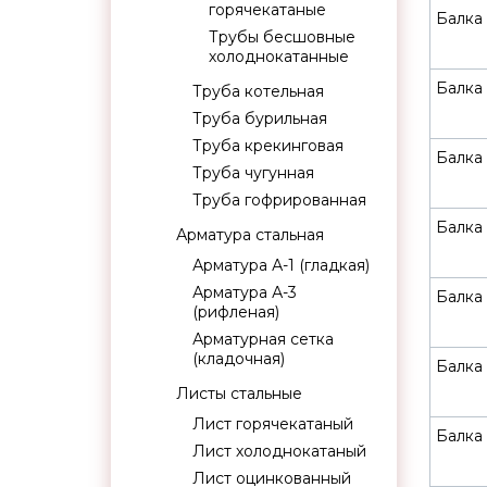
горячекатаные
Балка 
Трубы бесшовные
холоднокатанные
Балка 
Труба котельная
Труба бурильная
Труба крекинговая
Балка 
Труба чугунная
Труба гофрированная
Балка 
Арматура стальная
Арматура А-1 (гладкая)
Арматура А-3
Балка 
(рифленая)
Арматурная сетка
(кладочная)
Балка 
Листы стальные
Лист горячекатаный
Балка 
Лист холоднокатаный
Лист оцинкованный