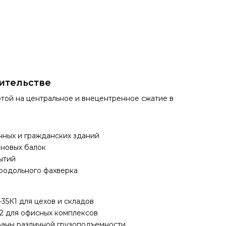
ительстве
той на центральное и внецентренное сжатие в
нных и гражданских зданий
ановых балок
ытий
продольного фахверка
5К1 для цехов и складов
2 для офисных комплексов
раны различной грузоподъемности