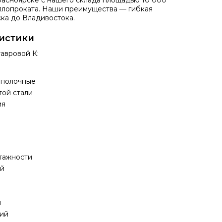
расноярске с нашего склада площадью 10 000
аллопроката. Наши преимущества — гибкая
ка до Владивостока.
ристики
тавровой К
:
ополочные
той стали
ия
этажности
ий
й
ций