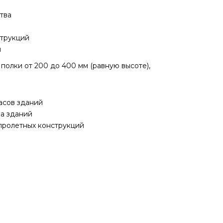
тва
струкций
н
полки от 200 до 400 мм (равную высоте),
асов зданий
ка зданий
пролетных конструкций