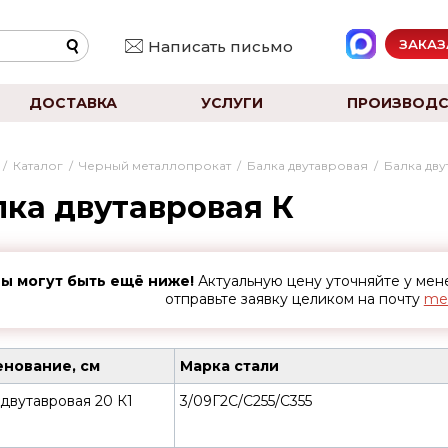
ЗАКАЗ
Написать письмо
ДОСТАВКА
УСЛУГИ
ПРОИЗВОДС
/
Каталог
/
Черный металлопрокат
/
Балка двутавровая
/
Балка дву
лка двутавровая К
ы могут быть ещё ниже!
Актуальную цену уточняйте у ме
отправьте заявку целиком на почту
met
нование, см
Марка стали
двутавровая 20 К1
3/09Г2С/С255/С355