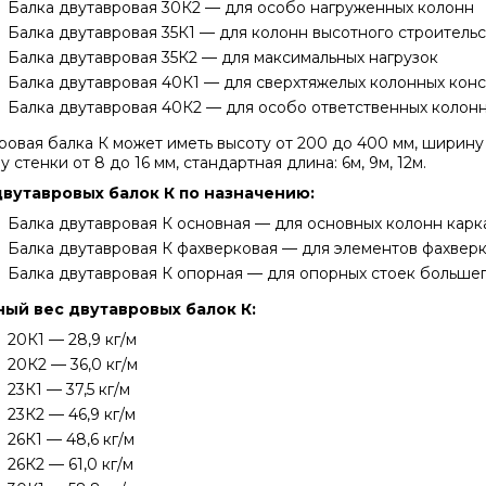
Балка двутавровая 30К2 — для особо нагруженных колонн
Балка двутавровая 35К1 — для колонн высотного строительс
Балка двутавровая 35К2 — для максимальных нагрузок
Балка двутавровая 40К1 — для сверхтяжелых колонных кон
Балка двутавровая 40К2 — для особо ответственных колон
ровая балка К
может иметь высоту от 200 до 400 мм, ширину 
 стенки от 8 до 16 мм, стандартная длина: 6м, 9м, 12м.
вутавровых балок К по назначению:
Балка двутавровая К основная — для основных колонн карк
Балка двутавровая К фахверковая — для элементов фахвер
Балка двутавровая К опорная — для опорных стоек больше
ый вес двутавровых балок К:
20К1 — 28,9 кг/м
20К2 — 36,0 кг/м
23К1 — 37,5 кг/м
23К2 — 46,9 кг/м
26К1 — 48,6 кг/м
26К2 — 61,0 кг/м