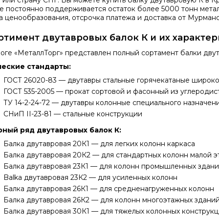
 или страну СНГ. Вы можете купить
балку двутавровую К
в К
где постоянно поддерживается остаток более 5000 тонн мет
а ценообразования, отсрочка платежа и доставка от Мурманс
ртимент двутавровых балок К и их характе
логе «МеталлТорг» представлен полный сортамент
балки дву
ческие стандарты:
ГОСТ 26020-83 — двутавры стальные горячекатаные широк
ГОСТ 535-2005
— прокат сортовой и фасонный из углеродис
ТУ 14-2-24-72 — двутавры колонные специального назначен
СНиП II-23-81 — стальные конструкции
ный ряд двутавровых балок К:
Балка двутавровая 20К1 — для легких колонн каркаса
Балка двутавровая 20К2 — для стандартных колонн малой 
Балка двутавровая 23К1 — для колонн промышленных здан
Balka двутавровая 23К2 — для усиленных колонн
Балка двутавровая 26К1 — для средненагруженных колонн
Балка двутавровая 26К2 — для колонн многоэтажных здани
Балка двутавровая 30К1 — для тяжелых колонных конструк