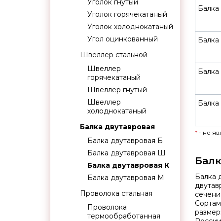
Уголок гнутый
Балка 
Уголок горячекатаный
Уголок холоднокатаный
Угол оцинкованный
Балка
Швеллер стальной
Швеллер
Балка
горячекатаный
Швеллер гнутый
Швеллер
Балка
холоднокатаный
Балка двутавровая
*
- не я
Балка двутавровая Б
Балка двутавровая Ш
Балк
Балка двутавровая К
Балка 
Балка двутавровая М
двутав
Проволока стальная
сечени
Сорта
Проволока
размер
термообработанная