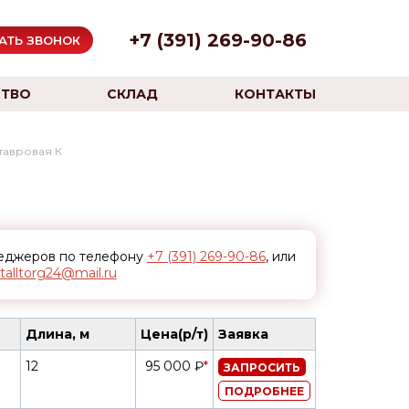
+7 (391) 269-90-86
АТЬ ЗВОНОК
ТВО
СКЛАД
КОНТАКТЫ
тавровая К
неджеров по телефону
+7 (391) 269-90-86
, или
alltorg24@mail.ru
Длина, м
Цена(р/т)
Заявка
12
95 000 ₽
*
ЗАПРОСИТЬ
ПОДРОБНЕЕ