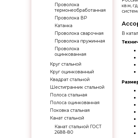
России
Проволока
кв.м, 
термонеобработанная
систем
Проволока ВР
Ассо
Катанка
Проволока сварочная
В ката
Проволока пружинная
Техни
Проволока
оцинкованная
Круг стальной
Круг оцинкованный
Квадрат стальной
Размер
Шестигранник стальной
Полоса стальная
Полоса оцинкованная
Поковка стальная
Канат стальной
Канат стальной ГОСТ
2688-80