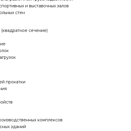
портивных и выставочных залов
ольных стен
 (квадратное сечение)
тие
олок
агрузок
ей прокатки
ния
войств
производственных комплексов
сных зданий