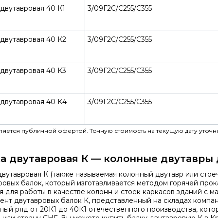
двутавровая 40 К1
3/09Г2С/С255/С355
 двутавровая 40 К2
3/09Г2С/С255/С355
 двутавровая 40 К3
3/09Г2С/С255/С355
 двутавровая 40 К4
3/09Г2С/С255/С355
вляется публичной офертой. Точную стоимость на текущую дату уточн
а двутавровая К — колонные двутавры 
двутавровая К
(также называемая колонный двутавр или стое
ровых балок, который изготавливается методом горячей про
я для работы в качестве колонн и стоек каркасов зданий с м
мент
двутавровых балок К,
представленный на складах компан
ный ряд от 20К1 до 40К1 отечественного производства, кото