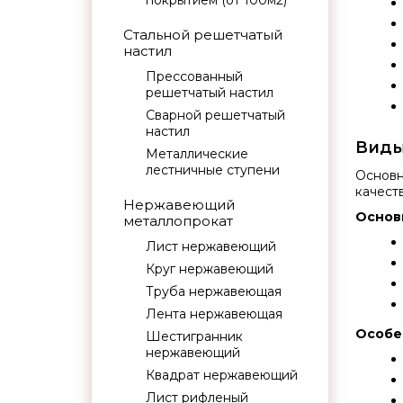
покрытием (от 100м2)
Стальной решетчатый
настил
Прессованный
решетчатый настил
Сварной решетчатый
настил
Виды
Металлические
лестничные ступени
Основн
качест
Нержавеющий
Основ
металлопрокат
Лист нержавеющий
Круг нержавеющий
Труба нержавеющая
Лента нержавеющая
Особе
Шестигранник
нержавеющий
Квадрат нержавеющий
Лист рифленый