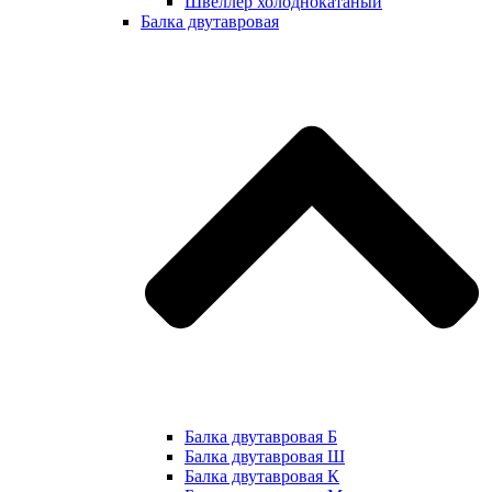
Швеллер холоднокатаный
Балка двутавровая
Балка двутавровая Б
Балка двутавровая Ш
Балка двутавровая К