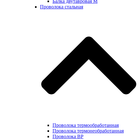
Балка двутавровая М
Проволока стальная
Проволока термообработанная
Проволока термонеобработанная
Проволока ВР