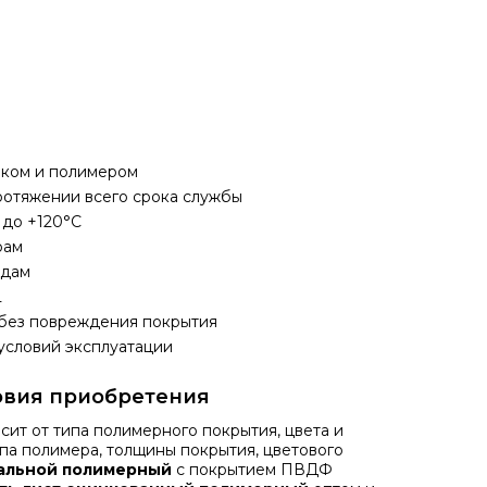
нком и полимером
ротяжении всего срока службы
 до +120°C
рам
едам
L
без повреждения покрытия
 условий эксплуатации
овия приобретения
сит от типа полимерного покрытия, цвета и
па полимера, толщины покрытия, цветового
тальной полимерный
с покрытием ПВДФ