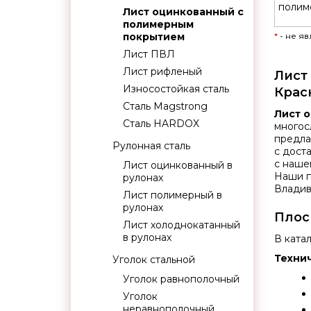
полим
Лист оцинкованный с
полимерным
покрытием
*
- не я
Лист ПВЛ
Лист рифленый
Лист
Износостойкая сталь
Крас
Сталь Magstrong
Лист 
Сталь HARDOX
многос
предла
Рулонная сталь
с дост
с наше
Лист оцинкованный в
Наши п
рулонах
Владив
Лист полимерный в
рулонах
Плос
Лист холоднокатанный
в рулонах
В ката
Техни
Уголок стальной
Уголок равнополочный
Уголок
неравнополочный