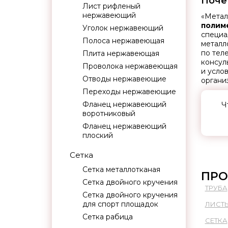
Поче
Лист рифленый
нержавеющий
«Метал
полим
Уголок нержавеющий
специа
Полоса нержавеющая
металл
по тел
Плита нержавеющая
консул
Проволока нержавеющая
и усло
Отводы нержавеющие
органи
Переходы нержавеющие
Фланец нержавеющий
Ч
воротниковый
Фланец нержавеющий
плоский
Сетка
Сетка металлотканая
ПРО
Сетка двойного кручения
ТРУБА
Сетка двойного кручения
для спорт площадок
ЛИСТ
Сетка рабица
СЕТКА