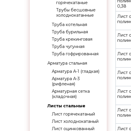
полим
горячекатаные
0,38
Трубы бесшовные
холоднокатанные
Лист 
полим
Труба котельная
Труба бурильная
Лист 
Труба крекинговая
полим
Труба чугунная
Труба гофрированная
Лист 
полим
Арматура стальная
Арматура А-1 (гладкая)
Лист 
полим
Арматура А-3
(рифленая)
Арматурная сетка
Лист 
(кладочная)
полим
Листы стальные
Лист 
Лист горячекатаный
полим
Лист холоднокатаный
Лист оцинкованный
Лист 