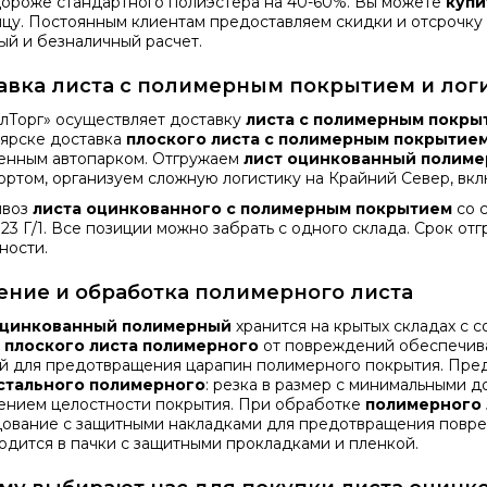
дороже стандартного полиэстера на 40-60%. Вы можете
купи
ицу. Постоянным клиентам предоставляем скидки и отсрочку
ый и безналичный расчет.
авка листа с полимерным покрытием и лог
лТорг» осуществляет доставку
листа с полимерным покры
ярске доставка
плоского листа с полимерным покрытие
енным автопарком. Отгружаем
лист оцинкованный полим
ортом, организуем сложную логистику на Крайний Север, вкл
ывоз
листа оцинкованного с полимерным покрытием
со с
23 Г/1. Все позиции можно забрать с одного склада. Срок от
ности.
ение и обработка полимерного листа
оцинкованный полимерный
хранится на крытых складах с
а
плоского листа полимерного
от повреждений обеспечива
й для предотвращения царапин полимерного покрытия. Пре
 стального полимерного
: резка в размер с минимальными 
ением целостности покрытия. При обработке
полимерного 
ование с защитными накладками для предотвращения повре
одится в пачки с защитными прокладками и пленкой.