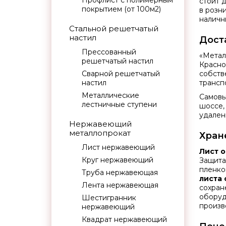
Профлист с полимерным
стоит 
покрытием (от 100м2)
в розн
наличн
Стальной решетчатый
настил
Дост
Прессованный
«Метал
решетчатый настил
Красно
Сварной решетчатый
собств
настил
трансп
Металлические
Самов
лестничные ступени
шоссе, 
удален
Нержавеющий
металлопрокат
Хран
Лист нержавеющий
Лист 
Круг нержавеющий
Защит
пленко
Труба нержавеющая
листа
Лента нержавеющая
сохран
оборуд
Шестигранник
произв
нержавеющий
Квадрат нержавеющий