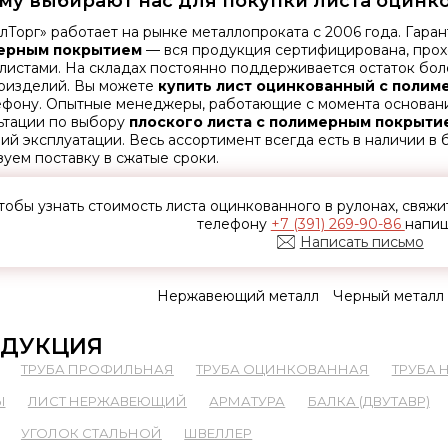
му выбирают нас для покупки листа оцинк
лТорг» работает на рынке металлопроката с 2006 года. Гара
ерным покрытием
— вся продукция сертифицирована, прохо
листами. На складах постоянно поддерживается остаток бол
оизделий. Вы можете
купить лист оцинкованный с поли
ефону. Опытные менеджеры, работающие с момента основан
ьтации по выбору
плоского листа с полимерным покрыти
вий эксплуатации. Весь ассортимент всегда есть в наличии в
зуем поставку в сжатые сроки.
тобы узнать стоимость листа оцинкованного в рулонах, свяж
телефону
+7 (391) 269-90-86
напиш
Написать письмо
Нержавеющий металл
Черный металл
ДУКЦИЯ
ТРУБА ПРОФИЛЬНАЯ
ТРУБА ОЦИНКОВАННАЯ
ТРУБА
Ы
ЛИСТ НЕРЖАВЕЮЩИЙ
АРМАТУРА
БАЛКА (ДВУТАВР)
УГОЛОК СТАЛЬНОЙ
ШВЕЛЛЕР