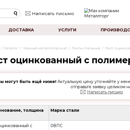
Написать письмо
ДОСТАВКА
УСЛУГИ
ПРОИЗВОДС
/
Каталог
/
Черный металлопрокат
/
Листы стальные
/
Лист оцинко
ст оцинкованный с полим
ы могут быть ещё ниже!
Актуальную цену уточняйте у ме
отправьте заявку целиком н
Написать письмо
нование, толщина
Марка стали
оцинкованный с
08ПС