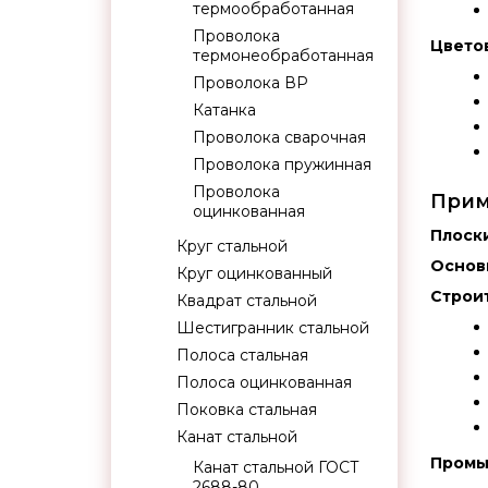
термообработанная
Проволока
Цветов
термонеобработанная
Проволока ВР
Катанка
Проволока сварочная
Проволока пружинная
Проволока
Прим
оцинкованная
Плоск
Круг стальной
Основ
Круг оцинкованный
Строит
Квадрат стальной
Шестигранник стальной
Полоса стальная
Полоса оцинкованная
Поковка стальная
Канат стальной
Промы
Канат стальной ГОСТ
2688-80