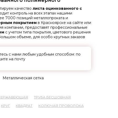
ованного полимерного
нтируем качество
листа оцинкованного с
дит контроль на всех этапах нашими
ее 7000 позиций металлопроката и
мерным покрытием
в Красноярске на сайте или
ия компании, предоставят профессиональные
ем
с учетом типа покрытия, цветового решения
 большом объеме, для особо крупных заказов
итесь с нами любым удобным способом: по
ите на почту
Металлическая сетка
 НЕРЖАВЕЮЩАЯ
ТРУБА БЕСШОВНАЯ
КРУГ
КВАДРАТ
КОЛЮЧАЯ ПРОВОЛОКА