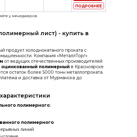
ПОДРОБНЕЕ
яйте у менеджеров.
олимерный лист) - купить в
й продукт холоднокатаного проката с
омышленности. Компания «МеталлТорг»
ем
от ведущих отечественных производителей
т оцинкованный полимерный
в Красноярске
тся остаток более 5000 тонн металлопроката.
платежа и доставка от Мурманска до
 характеристики
ального полимерного
:
ованного полимерного
рерывных линий
условия