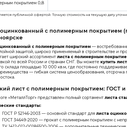
ерным покрытием 0,8
вляется публичной офертой. Точную стоимость на текущую дату уточн
 оцинкованный с полимерным покрытием (п
ноярске
оцинкованный с полимерным покрытием
— востребованны
лойной защитой, широко применяемый в строительстве и пр
гает широкий ассортимент
листа с полимерным покрыти
авкой по всей России и странам СНГ. Вы можете
купить лис
го склада площадью 10 000 кв.м, где постоянно поддерживае
реимущества — гибкая система ценообразования, отсрочка 
остока.
кий лист с полимерным покрытием: ГОСТ и
логе «МеталлТорг» представлен полный сортамент
листа ст
ческие стандарты:
ГОСТ Р 52146-2003
— основной стандарт для
листа оцинк
ГОСТ 34649-2020
— прокат с полимерным покрытием с неп
ТУ 1412-012-00186500-2006
— дополнительные технические 