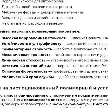
Корпуса и кожухи для автомобилей
Детали бытовой техники и электроники
Мебельные фасады и декоративные элементы
Элементы декора и дизайна интерьеров
Рекламные конструкции и вывески
ущества листа с полимерным покрытием:
Высокая коррозионная стойкость
— двойная защита ци
Устойчивость к ультрафиолету
— сохранение цвета на п
Температурная стойкость
— работа в диапазоне от -50°C
Механическая прочность
— стойкость к царапинам и уда
Химическая стойкость
— устойчивость к агрессивным ср
Эстетичный внешний вид
— широкая цветовая гамма RA
Отличная формуемость
— профилирование и штамповка 
Увеличенный срок службы
— до 50 лет в зависимости от
 на лист оцинкованный полимерный и усл
сть
листа оцинкованного с полимерным покрытием
зави
 заказа. Цена
полимерного листа
формируется с учетом: ти
я, размерных параметров и рыночной конъюнктуры.
Лист с