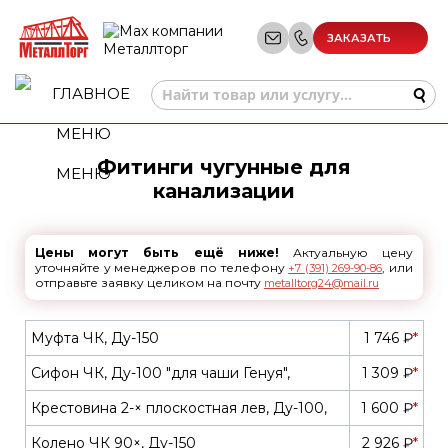
ЗАКАЗАТЬ
ЗВОНОК
Фитинги чугунные для
МЕНЮ
канализации
Цены могут быть ещё ниже!
Актуальную цену
уточняйте у менеджеров по телефону
, или
+7 (391) 269-90-86
отправьте заявку целиком на почту
metalltorg24@mail.ru
Муфта ЧК, Ду-150
1 746 ₽
*
Сифон ЧК, Ду-100 "для чаши Генуя",
1 309 ₽
*
Крестовина 2-× плоскостная лев, Ду-100,
1 600 ₽
*
Колено ЧК 90×, Ду-150
2 926 ₽
*