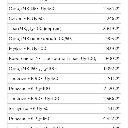
Отвод ЧК 135×, Ду-150
2 454 ₽
*
Сифон ЧК, Ду-50,
246 ₽
*
Трап ЧК, Ду-100 (вертик,)
3 819 ₽
*
Отвод ЧК пере×одной 100/50,
903 ₽
*
Муфта ЧК, Ду-100
839 ₽
*
Крестовина 2-× плоскостная прав, Ду-100,
1 600 ₽
*
Отвод ЧК 150×, Ду-100,
1 092 ₽
*
Тройник ЧК 90×, Ду-150
711 ₽
*
Ревизия ЧК, Ду-100
2 120 ₽
*
Тройник ЧК 90×, Ду-100
2 586 ₽
*
Заглушка ЧК Ду-50
431 ₽
*
Ревизия ЧК, Ду-150
4 422 ₽
*