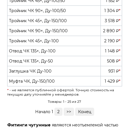
Тройник ЧК 45×, Ду-100/50
1 552 ₽
*
Тройник ЧК 90×, Ду-100/50
1 304 ₽
*
Тройник ЧК 45×, Ду-150/100
3 518 ₽
*
Тройник ЧК 90×, Ду-150/100
2 890 ₽
*
Тройник ЧК 45×, Ду-100
2 190 ₽
*
Отвод ЧК 135×, Ду-100
1 148 ₽
*
Отвод ЧК 135×, Ду-50
508 ₽
*
Заглушка ЧК Ду-100
931 ₽
*
Муфта ЧК, Ду-150/100
1 429 ₽
*
*
- не является публичной офертой. Точную стоимость на
текущую дату уточняйте у менеджеров.
Товары: 1 - 25 из 27
Начало 1
2
>>
Конец
Фитинги чугунные
являются неотъемлемой частью