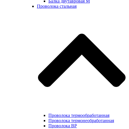
Балка двутавровая М
Проволока стальная
Проволока термообработанная
Проволока термонеобработанная
Проволока ВР