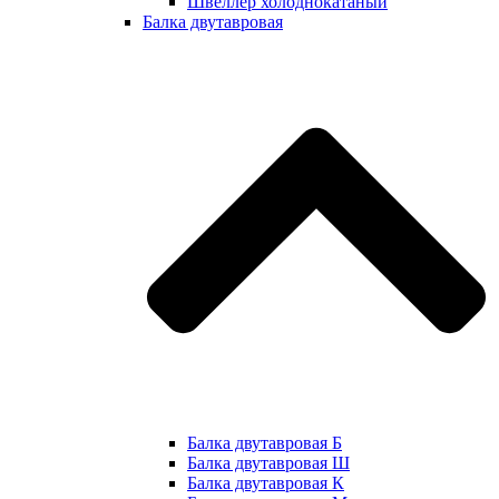
Швеллер холоднокатаный
Балка двутавровая
Балка двутавровая Б
Балка двутавровая Ш
Балка двутавровая К