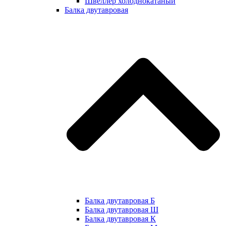
Швеллер холоднокатаный
Балка двутавровая
Балка двутавровая Б
Балка двутавровая Ш
Балка двутавровая К