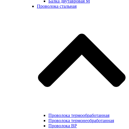
Балка двутавровая М
Проволока стальная
Проволока термообработанная
Проволока термонеобработанная
Проволока ВР