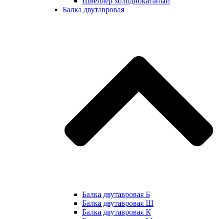
Швеллер холоднокатаный
Балка двутавровая
Балка двутавровая Б
Балка двутавровая Ш
Балка двутавровая К