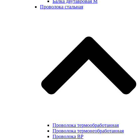
Балка двутавровая М
Проволока стальная
Проволока термообработанная
Проволока термонеобработанная
Проволока ВР