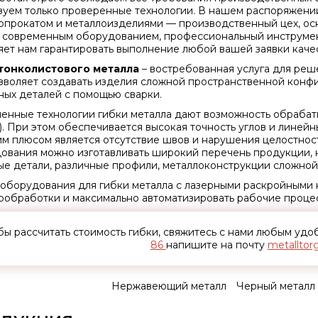
зуем только проверенные технологии. В нашем распоряжении
опрокатом и металлоизделиями — производственный цех, о
 современным оборудованием, профессиональный инструмен
яет нам гарантировать выполнение любой вашей заявки качес
тонколистового металла
– востребованная услуга для реш
зволяет создавать изделия сложной пространственной конф
ных деталей с помощью сварки.
енные технологии гибки металла дают возможность обрабаты
). При этом обеспечивается высокая точность углов и линей
м плюсом является отсутствие швов и нарушения целостнос
ования можно изготавливать широкий перечень продукции, 
ые детали, различные профили, металлоконструкции сложной
 оборудования для гибки металла с лазерными раскройными 
ообработки и максимально автоматизировать рабочие проце
бы рассчитать стоимость гибки, свяжитесь с нами любым уд
86
напишите на почту
metalltor
Нержавеющий металл
Черный металл