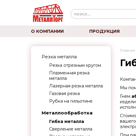
О КОМПАНИИ
ПРОДУКЦИЯ
Главная
Резка металла
Ги
Резка отрезным кругом
Плазменная резка
металла
Компан
Лазерная резка металла
Мы пом
Газовая резка
Гнем
а
Рубка на гильотине
издели
исполн
Металлообработка
Стоимо
вашего
Гибка металла
электр
Сверление металла
При ра