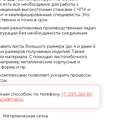
 есть все необходимое для работы с
снащенный высокоточным станками с ЧПУ и
т и квалифицированные специалисты. Это
твенно и точно в срок.
ения разноплановых производственных задач.
игурации без необходимости соединения
вать листы большого размера (до 4 и даже 6
ных размеров получаемых изделий. Также
ти материала. С помощью листогибочного
например металлические корпусные и
 формы и пр.
комплексами позволяет ускорить процессы
ссы.
обным способом: по телефону
+7 (391) 269-90-
g24@mail.ru
Металлическая сетка