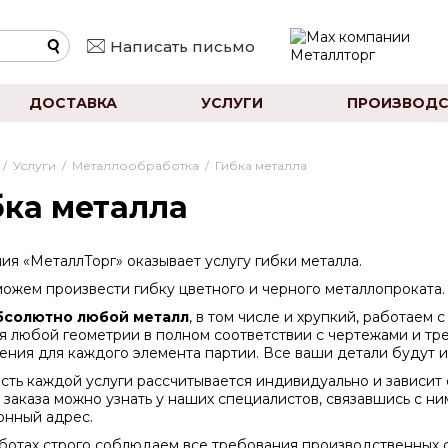
Написать письмо
ДОСТАВКА
УСЛУГИ
ПРОИЗВОДС
/
Услуги
/
Металлообработка
/
Гибка металла
бка металла
ия «МеталлТорг» оказывает услугу гибки металла.
ожем произвести гибку цветного и черного металлопроката.
бсолютно любой металл
, в том числе и хрупкий, работаем
я любой геометрии в полном соответствии с чертежами и тр
ения для каждого элемента партии. Все ваши детали будут и
сть каждой услуги рассчитывается индивидуально и зависит 
 заказа можно узнать у наших специалистов, связавшись с ни
онный адрес.
ботах строго соблюдаем все требования производственных с