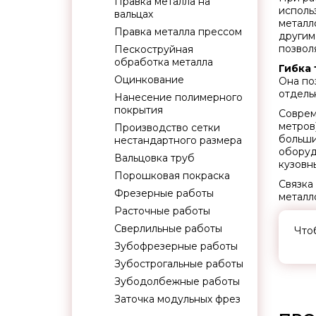
Правка металла на
исполь
вальцах
металл
Правка металла прессом
другим
позвол
Пескоструйная
обработка металла
Гибка 
Оцинкование
Она по
отдель
Нанесение полимерного
покрытия
Соврем
метров
Производство сетки
больши
нестандартного размера
оборуд
Вальцовка труб
кузовн
Порошковая покраска
Связка
Фрезерные работы
металл
Расточные работы
Сверлильные работы
Что
Зубофрезерные работы
Зубострогальные работы
Зубодолбежные работы
Заточка модульных фрез