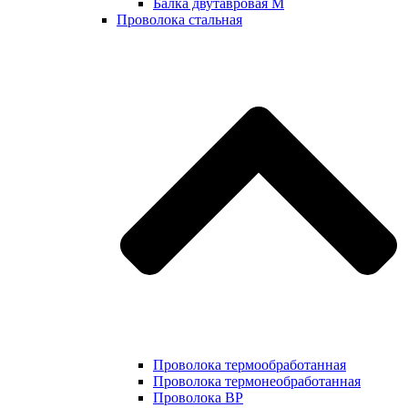
Балка двутавровая М
Проволока стальная
Проволока термообработанная
Проволока термонеобработанная
Проволока ВР