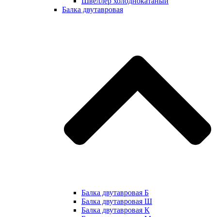
Швеллер холоднокатаный
Балка двутавровая
Балка двутавровая Б
Балка двутавровая Ш
Балка двутавровая К