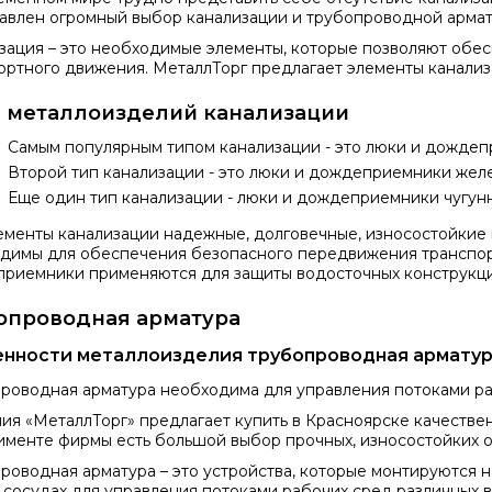
авлен огромный выбор канализации и трубопроводной армату
зация – это необходимые элементы, которые позволяют обе
ортного движения. МеталлТорг предлагает элементы канализ
 металлоизделий канализации
Самым популярным типом канализации - это люки и дожде
Второй тип канализации - это люки и дождеприемники жел
Еще один тип канализации - люки и дождеприемники чугун
ементы канализации надежные, долговечные, износостойкие 
димы для обеспечения безопасного передвижения транспор
риемники применяются для защиты водосточных конструкций
опроводная арматура
нности металлоизделия трубопроводная армату
роводная арматура необходима для управления потоками ра
ия «МеталлТорг» предлагает купить в Красноярске качестве
именте фирмы есть большой выбор прочных, износостойких о
роводная арматура – это устройства, которые монтируются 
 сосудах для управления потоками рабочих сред различных