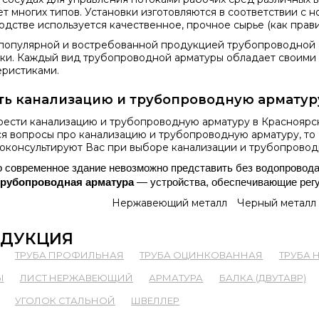
ет многих типов. Установки изготовляются в соответствии с 
одстве используется качественное, прочное сырье (как правил
популярной и востребованной продукцией трубопроводной а
ки. Каждый вид трубопроводной арматуры обладает своим
еристиками.
ть канализацию и трубопроводную арматур
ести канализацию и трубопроводную арматуру в Красноярск
я вопросы про канализацию и трубопроводную арматуру, то 
оконсультируют Вас при выборе канализации и трубопровод
 современное здание невозможно представить без водопровода и
трубопроводная арматура
 — устройства, обеспечивающие регу
Нержавеющий металл
Черный металл
ДУКЦИЯ
ТРУБА ПРОФИЛЬНАЯ
ТРУБА ОЦИНКОВАННАЯ
ТРУБА
Ы
ЛИСТ НЕРЖАВЕЮЩИЙ
АРМАТУРА
БАЛКА (ДВУТАВР)
УГОЛОК СТАЛЬНОЙ
ШВЕЛЛЕР