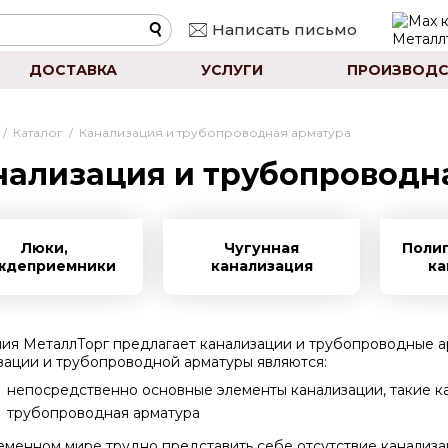
Написать письмо
ДОСТАВКА
УСЛУГИ
ПРОИЗВОДС
/
Каталог
/
Канализация и трубопроводная арматура
нализация и трубопроводн
Люки,
Чугунная
Поли
ждеприемники
канализация
ка
ия МеталлТорг предлагает канализации и трубопроводные а
зации и трубопроводной арматуры являются:
непосредственно основные элементы канализации, такие 
трубопроводная арматура
еменном мире трудно представить себе отсутствие канализ