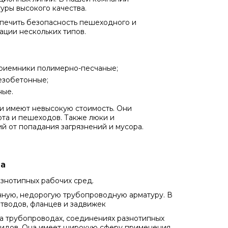
ры высокого качества.
спечить безопасность пешеходного и
ации нескольких типов.
приемники полимерно-песчаные;
езобетонные;
ные.
и имеют невысокую стоимость. Они
та и пешеходов. Также люки и
 от попадания загрязнений и мусора.
ра
знотипных рабочих сред.
нную, недорогую трубопроводную арматуру. В
тводов, фланцев и задвижек
на трубопроводах, соединениях разнотипных
 видов. Она имеет широкую сферу применения