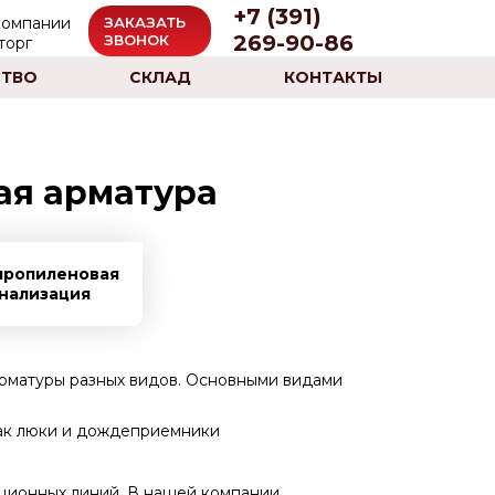
+7 (391)
ЗАКАЗАТЬ
269-90-86
ЗВОНОК
ТВО
СКЛАД
КОНТАКТЫ
ая арматура
пропиленовая
нализация
рматуры разных видов. Основными видами
как люки и дождеприемники
ационных линий. В нашей компании