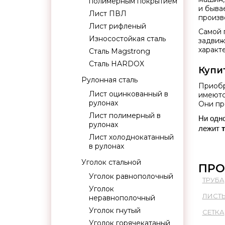
полимерным покрытием
и быва
Лист ПВЛ
произв
Лист рифленый
Самой 
Износостойкая сталь
задвиж
характ
Сталь Magstrong
Сталь HARDOX
Купи
Рулонная сталь
Приобр
Лист оцинкованный в
имеютс
рулонах
Они пр
Лист полимерный в
Ни одно
рулонах
лежит 
Лист холоднокатанный
в рулонах
Уголок стальной
ПРО
Уголок равнополочный
ТРУБА
Уголок
ЛИСТ
неравнополочный
Уголок гнутый
СЕТКА
Уголок горячекатаный