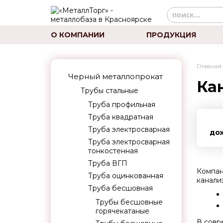
О КОМПАНИИ
ПРОДУКЦИЯ
Главная
Черный металлопрокат
Ка
Трубы стальные
Труба профильная
Труба квадратная
Труба электросварная
до
Труба электросварная
тонкостенная
Труба ВГП
Компан
Труба оцинкованная
канали
Труба бесшовная
Трубы бесшовные
горячекатаные
В совр