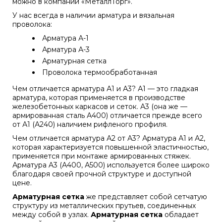
можно в компании «МеталлТорг».
У нас всегда в наличии арматура и вязальная
проволока:
Арматура А-1
Арматура А-3
Арматурная сетка
Проволока термообработанная
Чем отличается арматура А1 и А3? А1 — это гладкая
арматура, которая применяется в производстве
железобетонных каркасов и сеток. А3 (она же —
армированная сталь А400) отличается прежде всего
от А1 (А240) наличием рифленого профиля.
Чем отличается арматура А2 от А3? Арматура А1 и А2,
которая характеризуется повышенной эластичностью,
применяется при монтаже армированных стяжек.
Арматура A3 (А400, А500) используется более широко
благодаря своей прочной структуре и доступной
цене.
Арматурная сетка
же представляет собой сетчатую
структуру из металлических прутьев, соединенных
между собой в узлах.
Арматурная сетка
обладает