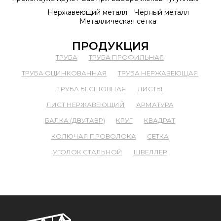
Нержавеющий металл
Черный металл
Металлическая сетка
ПРОДУКЦИЯ
ТРУБА
ТРУБА ПРОФИЛЬНАЯ
ТРУБА ОЦИНКОВАННАЯ
ТРУБА НЕРЖАВЕЮЩАЯ
ТРУБА БЕСШОВНАЯ
ЛИСТЫ
ЛИСТ НЕРЖАВЕЮЩИЙ
АРМАТУРА
БАЛКА (ДВУТАВР)
КРУГ
КВАДРАТ
КОЛЮЧАЯ ПРОВОЛОКА
СЕТКА
УГОЛОК СТАЛЬНОЙ
ШВЕЛЛЕР