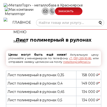
ЗАКАЗАТЬ
ЗВОНОК
Лист полимерный в рулонах
МЕНЮ
Цены могут быть ещё ниже!
Актуальную цену
уточняйте у менеджеров по телефону
, или
+7 (391) 269-90-86
отправьте заявку целиком на почту
metalltorg24@mail.ru
Лист полимерный в рулонах 0,35
158 000 ₽
*
Лист полимерный в рулонах 0,4
149 000 ₽
*
Лист полимерный в рулонах 0,45
134 000 ₽
*
Лист полимерный в рулонах 0,5
134 000 ₽
*