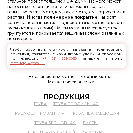
стальной прокат толщиной 0,4-2,0мм. На него может
наноситься слой цинка (или алюмоцинка) как
гальваническим методом, так и методом погружения в
расплав. Иногда
полимерное покрытие
наносят
сразу на черный металл (однако такие металлопласты
очень недолговечны). Затем металл пассивируется,
грунтуется и покрывается защитным слоем различных
полимеров.
Чтобы рассчитать стоимость нанесения полимерного
покрытия, свяжитесь с нами любым удобным способом:
по телефону
напишите на почту
+7 (391) 269-90-86
metalltorg24@mail.ru
Нержавеющий металл
Черный металл
Металлическая сетка
ПРОДУКЦИЯ
ТРУБА
ТРУБА ПРОФИЛЬНАЯ
ТРУБА ОЦИНКОВАННАЯ
ТРУБА НЕРЖАВЕЮЩАЯ
ТРУБА БЕСШОВНАЯ
ЛИСТЫ
ЛИСТ НЕРЖАВЕЮЩИЙ
АРМАТУРА