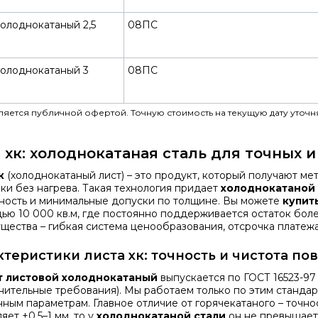
олоднокатаный 2,5
08ПС
холоднокатаный 3
08ПС
вляется публичной офертой. Точную стоимость на текущую дату уточн
 хк: холоднокатаная сталь для точных 
к
(холоднокатаный лист) – это продукт, который получают м
вки без нагрева. Такая технология придает
холоднокатаной 
ность и минимальные допуски по толщине. Вы можете
купить
ью 10 000 кв.м, где постоянно поддерживается остаток бол
щества – гибкая система ценообразования, отсрочка платежа
ктеристики листа хк: точность и чистота по
т листовой холоднокатаный
выпускается по
ГОСТ 16523-97
нительные требования). Мы работаем только по этим стандар
нным параметрам. Главное отличие от горячекатаного – точнос
яет ±0,5–1 мм, то у
холоднокатаной стали
он не превышает 