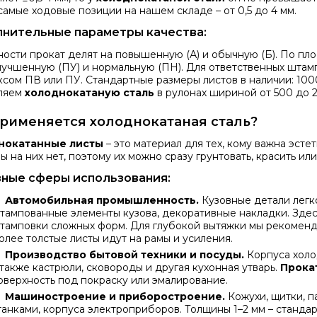
самые ходовые позиции на нашем складе – от 0,5 до 4 мм.
нительные параметры качества:
ности прокат делят на повышенную (А) и обычную (Б). По пло
улучшенную (ПУ) и нормальную (ПН). Для ответственных шта
ксом ПВ или ПУ. Стандартные размеры листов в наличии: 100
ляем
холоднокатаную сталь
в рулонах шириной от 500 до 
применяется холоднокатаная сталь?
нокатанные листы
– это материал для тех, кому важна эсте
 на них нет, поэтому их можно сразу грунтовать, красить или
ные сферы использования:
Автомобильная промышленность.
Кузовные детали легк
тампованные элементы кузова, декоративные накладки. Зде
тамповки сложных форм. Для глубокой вытяжки мы рекоменд
олее толстые листы идут на рамы и усиления.
Производство бытовой техники и посуды.
Корпуса холо
 также кастрюли, сковороды и другая кухонная утварь.
Прока
оверхность под покраску или эмалирование.
Машиностроение и приборостроение.
Кожухи, щитки, 
танками, корпуса электроприборов. Толщины 1–2 мм – стандар