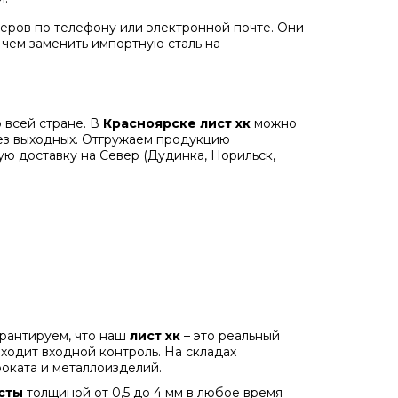
еров по телефону или электронной почте. Они
, чем заменить импортную сталь на
 всей стране. В
Красноярске
лист хк
можно
без выходных. Отгружаем продукцию
ю доставку на Север (Дудинка, Норильск,
арантируем, что наш
лист хк
– это реальный
оходит входной контроль. На складах
оката и металлоизделий.
сты
толщиной от 0,5 до 4 мм в любое время