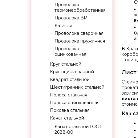
С
Проволока
термонеобработанная
х
Проволока ВР
в
Катанка
б
Проволока сварочная
а
Проволока пружинная
Проволока
В Крас
оцинкованная
коробо
– они 
Круг стальной
Круг оцинкованный
Лист
Квадрат стальной
Стоимо
Шестигранник стальной
прокат
зависи
Полоса стальная
листа 
Полоса оцинкованная
стоимо
Поковка стальная
Как с
Канат стальной
Канат стальной ГОСТ
2688-80