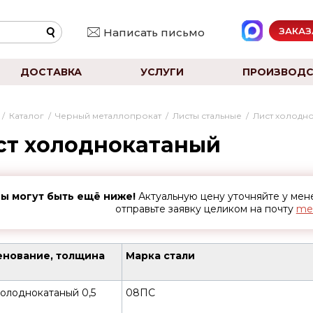
ЗАКАЗ
Написать письмо
ДОСТАВКА
УСЛУГИ
ПРОИЗВОДС
/
Каталог
/
Черный металлопрокат
/
Листы стальные
/
Лист холодн
ст холоднокатаный
ы могут быть ещё ниже!
Актуальную цену уточняйте у ме
отправьте заявку целиком на почту
met
нование, толщина
Марка стали
холоднокатаный 0,5
08ПС