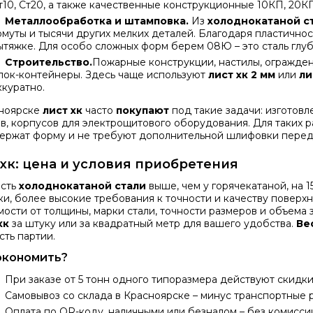
т10, Ст20, а также качественные конструкционные 10КП, 20КП
Металлообработка и штамповка.
Из
холоднокатаной с
омуты и тысячи других мелких деталей. Благодаря пластичнос
ытяжке. Для особо сложных форм берем 08Ю – это сталь глу
Строительство.
Пожарные конструкции, настилы, огражден
лок-контейнеры. Здесь чаще используют
лист хк 2 мм
или
ли
ккуратно.
ноярске
лист хк
часто
покупают
под такие задачи: изготов
в, корпусов для электрощитового оборудования. Для таких 
держат форму и не требуют дополнительной шлифовки перед
 хк: цена и условия приобретения
сть
холоднокатаной стали
выше, чем у горячекатаной, на 
ки, более высокие требования к точности и качеству поверхн
мости от толщины, марки стали, точности размеров и объема 
хк
за штуку или за квадратный метр для вашего удобства.
Ве
сть партии.
экономить?
При заказе от 5 тонн одного типоразмера действуют скидки
Самовывоз со склада в Красноярске – минус транспортные 
Оплата по QR-коду, наличными или безналом – без комисси