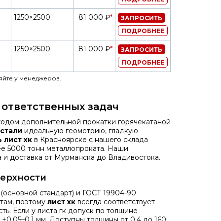
1250×2500
81 000 ₽
*
ЗАПРОСИТЬ
ПОДРОБНЕЕ
1250×2500
81 000 ₽
*
ЗАПРОСИТЬ
ПОДРОБНЕЕ
яйте у менеджеров.
и ответственных задач
етодом дополнительной прокатки горячекатаной
стали
идеальную геометрию, гладкую
 лист хк
в Красноярске с нашего склада
ее 5000 тонн металлопроката. Наши
 и доставка от Мурманска до Владивостока.
верхности
(основной стандарт) и
ГОСТ 19904-90
там, поэтому
лист хк
всегда соответствует
ть. Если у листа гк допуск по толщине
±0,05–0,1 мм. Доступны толщины от 0,4 до 160