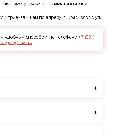
нии, помогут рассчитать
вес листа
хк
и
ли приехав к нам по адресу: г. Красноярск, ул.
бым удобным способом: по телефону
+7 (391)
ltorg24@mail.ru
+
а зеркало. Горячекатаная – матовая, с
фовки – берите лист хк.
+
ред сваркой лучше зачистить поверхность
екомендуем горячекатаный – он дешевле. Для