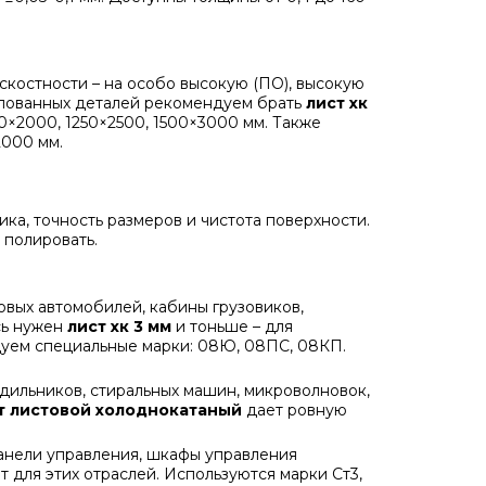
скостности – на особо высокую (ПО), высокую
мпованных деталей рекомендуем брать
лист хк
0×2000, 1250×2500, 1500×3000 мм. Также
2000 мм.
тика, точность размеров и чистота поверхности.
 полировать.
овых автомобилей, кабины грузовиков,
сь нужен
лист хк 3 мм
и тоньше – для
уем специальные марки: 08Ю, 08ПС, 08КП.
дильников, стиральных машин, микроволновок,
т листовой холоднокатаный
дает ровную
панели управления, шкафы управления
т для этих отраслей. Используются марки Ст3,