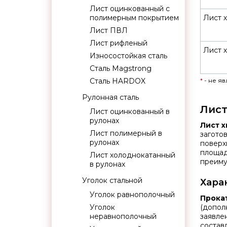
Лист оцинкованный с
полимерным покрытием
Лист х
Лист ПВЛ
Лист рифленый
Лист 
Износостойкая сталь
Сталь Magstrong
Сталь HARDOX
*
- не я
Рулонная сталь
Лист
Лист оцинкованный в
рулонах
Лист х
Лист полимерный в
загото
рулонах
поверх
площад
Лист холоднокатанный
преиму
в рулонах
Уголок стальной
Хара
Уголок равнополочный
Прока
Уголок
(допол
неравнополочный
заявле
составл