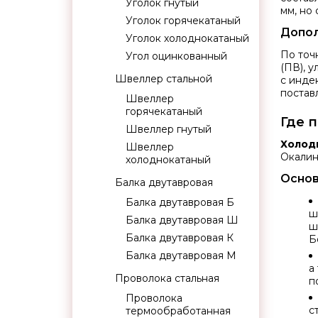
Уголок гнутый
мм, но 
Уголок горячекатаный
Допол
Уголок холоднокатаный
По точ
Угол оцинкованный
(ПВ), 
Швеллер стальной
с инде
постав
Швеллер
горячекатаный
Где 
Швеллер гнутый
Холод
Швеллер
Окалины
холоднокатаный
Основ
Балка двутавровая
Балка двутавровая Б
ш
Балка двутавровая Ш
ш
Балка двутавровая К
Б
Балка двутавровая М
а
Проволока стальная
п
Проволока
с
термообработанная