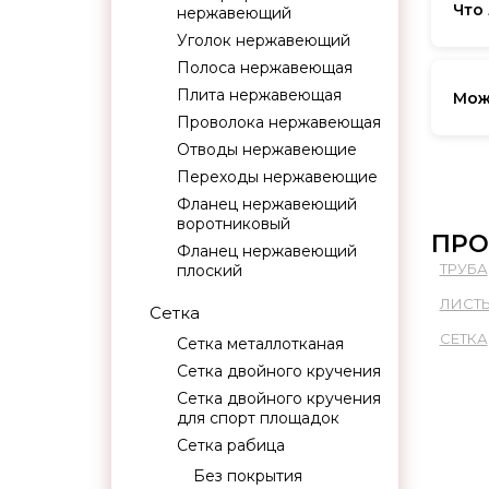
деко
Что
нержавеющий
Уголок нержавеющий
Для 
Полоса нержавеющая
изде
Плита нержавеющая
Мож
Проволока нержавеющая
Да, 
Отводы нержавеющие
мень
Переходы нержавеющие
Фланец нержавеющий
воротниковый
ПРО
Фланец нержавеющий
ТРУБА
плоский
ЛИСТ
Сетка
СЕТКА
Сетка металлотканая
Сетка двойного кручения
Сетка двойного кручения
для спорт площадок
Сетка рабица
Без покрытия