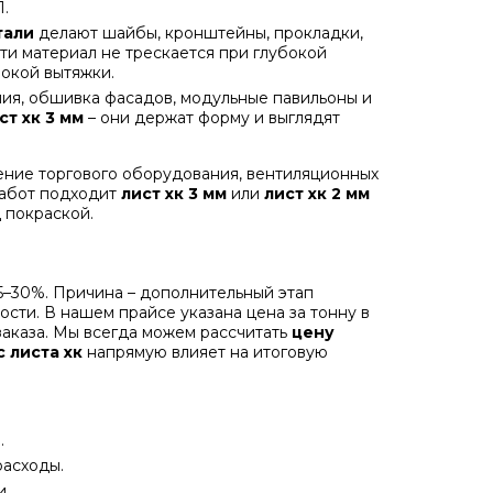
.
тали
делают шайбы, кронштейны, прокладки,
ти материал не трескается при глубокой
бокой вытяжки.
ия, обшивка фасадов, модульные павильоны и
ст хк 3 мм
– они держат форму и выглядят
ление торгового оборудования, вентиляционных
работ подходит
лист хк 3 мм
или
лист хк 2 мм
 покраской.
15–30%. Причина – дополнительный этап
ости. В нашем прайсе указана цена за тонну в
заказа. Мы всегда можем рассчитать
цену
с листа
хк
напрямую влияет на итоговую
.
расходы.
и.