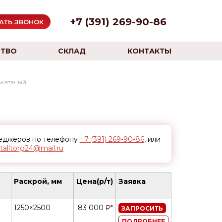
+7 (391) 269-90-86
АТЬ ЗВОНОК
ТВО
СКЛАД
КОНТАКТЫ
окатаный
неджеров по телефону
+7 (391) 269-90-86
, или
alltorg24@mail.ru
Раскрой, мм
Цена(р/т)
Заявка
1250×2500
83 000 ₽
*
ЗАПРОСИТЬ
ПОДРОБНЕЕ