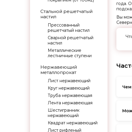
покрытием (от 100м2)
года. 
подска
Стальной решетчатый
настил
Вы мо
Северн
Прессованный
решетчатый настил
Чт
Сварной решетчатый
настил
Металлические
лестничные ступени
Част
Нержавеющий
металлопрокат
Лист нержавеющий
Чем
Круг нержавеющий
Труба нержавеющая
Холо
Лента нержавеющая
темн
Шестигранник
Мож
нержавеющий
Квадрат нержавеющий
Да. 
от м
Лист рифленый