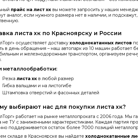
ьный
прайс на лист хк
вы можете запросить у наших менедж
ут аналог, если нужного размера нет в наличии, и подскажут
твенную.
авка листа хк по Красноярску и России
лТорг» осуществляет доставку
холоднокатанных листов
по
ть в день обращения – наш автопарк из 10 машин работает 
бильным и железнодорожным транспортом, организуем речну
.
и металлообработки:
Резка
листа хк
в любой размер
Гибка вальцами и на листогибе
Штамповка отверстий и фасонных деталей
му выбирают нас для покупки листа хк?
лТорг» работает на рынке металлопроката с 2006 года. Мы г
 а не ТУ с заниженными характеристиками. Каждая партия пр
нно поддерживается остаток более 7000 позиций металлопр
ем складе в Красноярске вы найдете
холоднокатанные ли