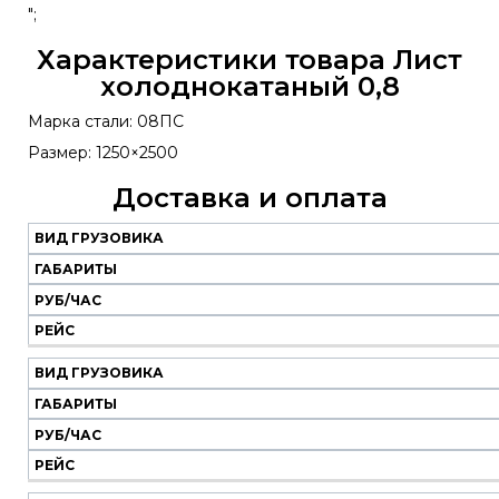
";
Характеристики товара Лист
холоднокатаный 0,8
Марка стали: 08ПС
Размер: 1250×2500
Доставка и оплата
ВИД ГРУЗОВИКА
Наш
транспорт
ГАБАРИТЫ
РУБ/ЧАС
Вид
Габариты
Руб/
Рейс
РЕЙС
грузовика
час
ВИД ГРУЗОВИКА
ГАБАРИТЫ
РУБ/ЧАС
РЕЙС