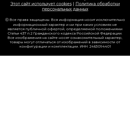
Этот сайт использует cookies
|
Политика обработки
персональных данных
ⓒ Все права защищены. Вся информация носит исключительно
информационный характер и ни при каких условиях не
является публичной офертой, определяемой положениями
Статьи 437 п.2 Гражданского кодекса Российской Федерации.
Все изображения на сайте носят ознакомительный характер,
товары могут отличаться от изображений в зависимости от
конфигурации и комплектации. ИНН: 2463094401