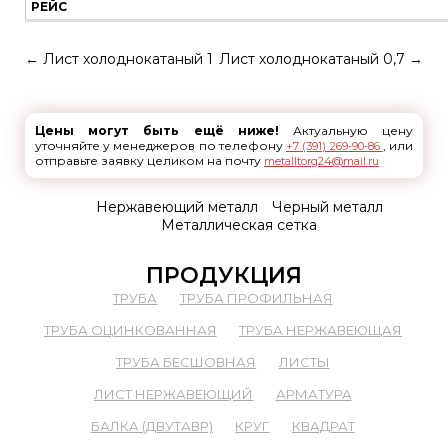
РЕЙС
←
Лист холоднокатаный 1
Лист холоднокатаный 0,7
→
Цены могут быть ещё ниже!
Актуальную цену
уточняйте у менеджеров по телефону
, или
+7 (391) 269-90-86
отправьте заявку целиком на почту
metalltorg24@mail.ru
Нержавеющий металл
Черный металл
Металлическая сетка
ПРОДУКЦИЯ
ТРУБА
ТРУБА ПРОФИЛЬНАЯ
ТРУБА ОЦИНКОВАННАЯ
ТРУБА НЕРЖАВЕЮЩАЯ
ТРУБА БЕСШОВНАЯ
ЛИСТЫ
ЛИСТ НЕРЖАВЕЮЩИЙ
АРМАТУРА
БАЛКА (ДВУТАВР)
КРУГ
КВАДРАТ