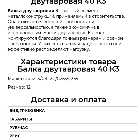
двутавровая 40 К3
Балка двутавровая К
- важный элемент
металлоконструкций, применяемый в строительстве.
Она отличается высокой прочностью и
универсальностью, а также экономична в
использовании. Балки двутавровые К легко
монтируются благодаря точным размерам и ровной
поверхности. У них есть высокая надежность и они
эффективно распределяют нагрузку.
Характеристики товара
Балка двутавровая 40 К3
Марка стали: 3/09Г2С/С255/С355
Размер: 12
Доставка и оплата
ВИД ГРУЗОВИКА
Наш
транспорт
ГАБАРИТЫ
РУБ/ЧАС
Вид
Габариты
Руб/
Рейс
РЕЙС