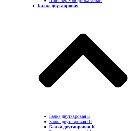
Швеллер холоднокатаный
Балка двутавровая
Балка двутавровая Б
Балка двутавровая Ш
Балка двутавровая К