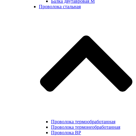
Балка двутавровая М
Проволока стальная
Проволока термообработанная
Проволока термонеобработанная
Проволока ВР