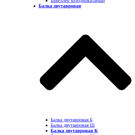
Швеллер холоднокатаный
Балка двутавровая
Балка двутавровая Б
Балка двутавровая Ш
Балка двутавровая К