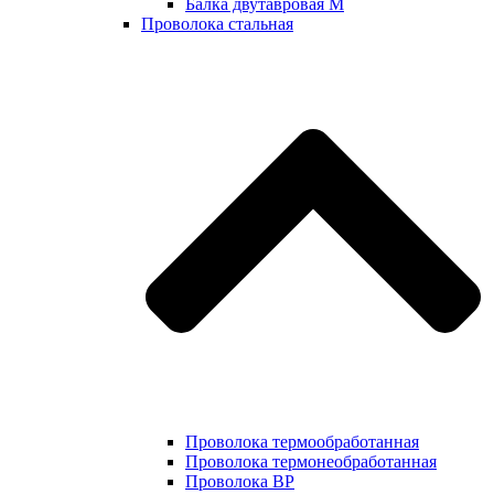
Балка двутавровая М
Проволока стальная
Проволока термообработанная
Проволока термонеобработанная
Проволока ВР