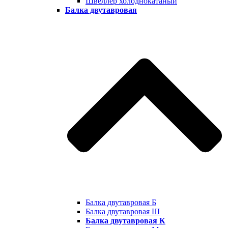
Швеллер холоднокатаный
Балка двутавровая
Балка двутавровая Б
Балка двутавровая Ш
Балка двутавровая К