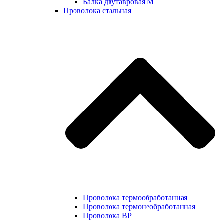
Балка двутавровая М
Проволока стальная
Проволока термообработанная
Проволока термонеобработанная
Проволока ВР