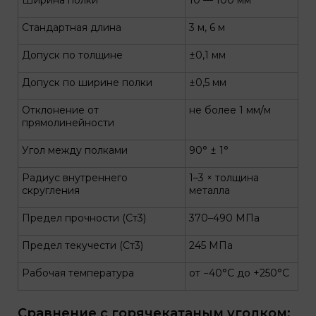
Ширина полки
10 — 100 мм
Стандартная длина
3 м, 6 м
Допуск по толщине
±0,1 мм
Допуск по ширине полки
±0,5 мм
Отклонение от
не более 1 мм/м
прямолинейности
Угол между полками
90° ± 1°
Радиус внутреннего
1–3 × толщина
скругления
металла
Предел прочности (Ст3)
370–490 МПа
Предел текучести (Ст3)
245 МПа
Рабочая температура
от −40°C до +250°C
Сравнение с горячекатаным уголком: