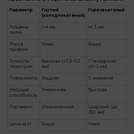
Параметр
Гнутый
Горячекатаный
(холоднокатаный)
Толщина
1–4 мм
от 3 мм
полки
Масса
Ниже
Выше
профиля
Точность
Высокая (±0,3–0,5
Стандартная
геометрии
мм)
(±1–2 мм)
Поверхность
Гладкая
С окалиной
Несущая
Умеренная
Высокая
способность
Сортамент
Ограниченный
Широкий (до
250 мм)
Цена за кг
Выше
Ниже