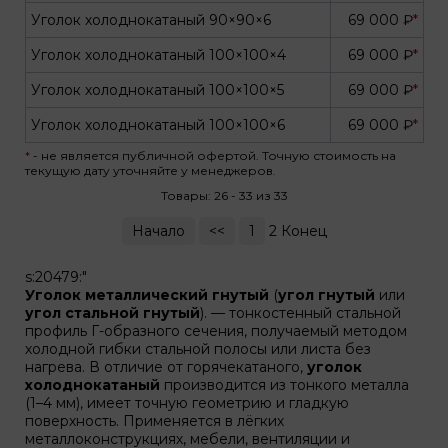
Уголок холоднокатаный 90×90×6
69 000 ₽
*
Уголок холоднокатаный 100×100×4
69 000 ₽
*
Уголок холоднокатаный 100×100×5
69 000 ₽
*
Уголок холоднокатаный 100×100×6
69 000 ₽
*
*
- не является публичной офертой. Точную стоимость на
текущую дату уточняйте у менеджеров.
Товары: 26 - 33 из 33
Начало
<<
1
2 Конец
s:20479:"
Уголок металлический гнутый
(
угол гнутый
или
угол стальной гнутый
). — тонкостенный стальной
профиль Г-образного сечения, получаемый методом
холодной гибки стальной полосы или листа без
нагрева. В отличие от горячекатаного,
уголок
холоднокатаный
производится из тонкого металла
(1–4 мм), имеет точную геометрию и гладкую
поверхность. Применяется в лёгких
металлоконструкциях, мебели, вентиляции и