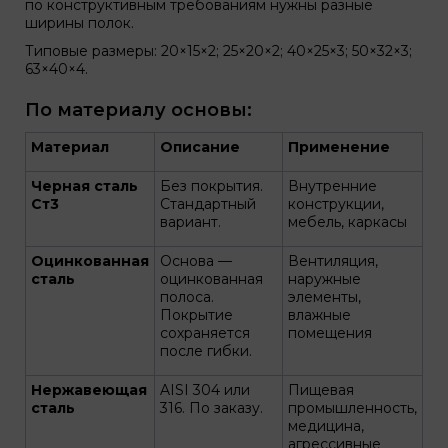
по конструктивным требованиям нужны разные
ширины полок.
Типовые размеры: 20×15×2; 25×20×2; 40×25×3; 50×32×3;
63×40×4.
По материалу основы:
Материал
Описание
Применение
Черная сталь
Без покрытия.
Внутренние
Ст3
Стандартный
конструкции,
вариант.
мебель, каркасы
Оцинкованная
Основа —
Вентиляция,
сталь
оцинкованная
наружные
полоса.
элементы,
Покрытие
влажные
сохраняется
помещения
после гибки.
Нержавеющая
AISI 304 или
Пищевая
сталь
316. По заказу.
промышленность,
медицина,
агрессивные