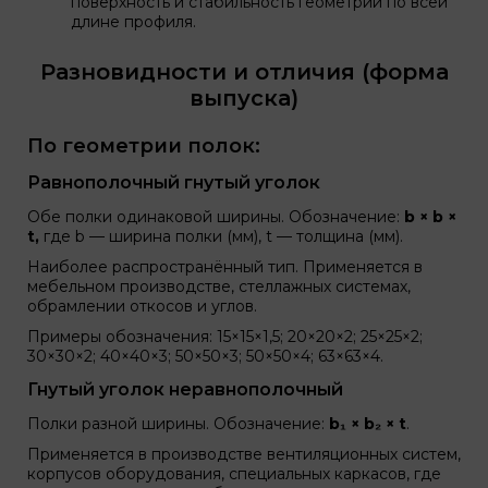
поверхность и стабильность геометрии по всей
длине профиля.
Разновидности и отличия (форма
выпуска)
По геометрии полок:
Равнополочный гнутый уголок
Обе полки одинаковой ширины. Обозначение:
b × b ×
t,
где b — ширина полки (мм), t — толщина (мм).
Наиболее распространённый тип. Применяется в
мебельном производстве, стеллажных системах,
обрамлении откосов и углов.
Примеры обозначения: 15×15×1,5; 20×20×2; 25×25×2;
30×30×2; 40×40×3; 50×50×3; 50×50×4; 63×63×4.
Гнутый уголок неравнополочный
Полки разной ширины. Обозначение:
b₁ × b₂ × t
.
Применяется в производстве вентиляционных систем,
корпусов оборудования, специальных каркасов, где