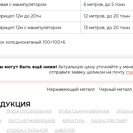
вая с манипулятором
6 метров, до 5 тонн
рицеп 12м до 20тн
12 метров, до 20 тонн
рицеп 12м с манипулятором
13 метров, до 20 тонн
ок холоднокатаный 100×100×6
ы могут быть ещё ниже!
Актуальную цену уточняйте у ме
отправьте заявку целиком на почту
met
Нержавеющий металл
Черный металл
ДУКЦИЯ
ТРУБА ПРОФИЛЬНАЯ
ТРУБА ОЦИНКОВАННАЯ
ТРУБА
Ы
ЛИСТ НЕРЖАВЕЮЩИЙ
АРМАТУРА
БАЛКА (ДВУТАВР)
УГОЛОК СТАЛЬНОЙ
ШВЕЛЛЕР