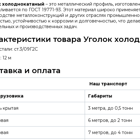
к холоднокатаный
– это металлический профиль, изготовлен
вливается по ГОСТ 19771-93. Этот материал широко применяе
одстве металлоконструкций и других отраслях промышленно
стью, устойчивостью к коррозии и долговечностью, что дела
ельных и производственных задач.
актеристики товара Уголок холод
тали: ст.3/09Г2С
 12 м
тавка и оплата
Наш транспорт
грузовика
Габариты
ь крытая
3 метра, до 0,5 тонн
овая
6 метров, до 2 тонн
овая
7 метров, до 4 тонн