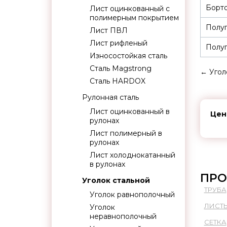
Борто
Лист оцинкованный с
полимерным покрытием
Полуп
Лист ПВЛ
Лист рифленый
Полуп
Износостойкая сталь
Сталь Magstrong
←
Угол
Сталь HARDOX
Рулонная сталь
Лист оцинкованный в
Цен
рулонах
Лист полимерный в
рулонах
Лист холоднокатанный
в рулонах
ПРО
Уголок стальной
ТРУБА
Уголок равнополочный
ЛИСТ
Уголок
неравнополочный
СЕТКА