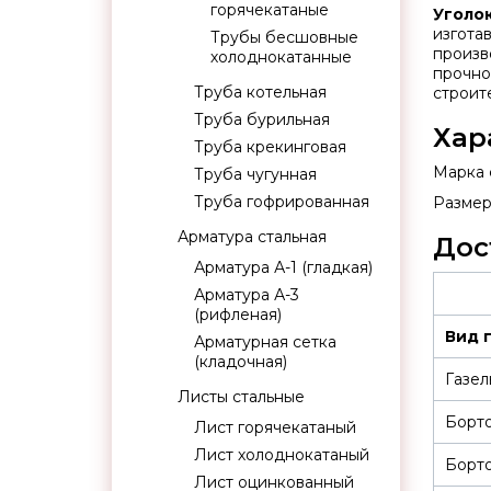
горячекатаные
Уголо
изгота
Трубы бесшовные
произв
холоднокатанные
прочно
Труба котельная
строит
Труба бурильная
Хар
Труба крекинговая
Марка с
Труба чугунная
Труба гофрированная
Размер:
Арматура стальная
Дос
Арматура А-1 (гладкая)
Арматура А-3
(рифленая)
Вид 
Арматурная сетка
(кладочная)
Газел
Листы стальные
Борт
Лист горячекатаный
Лист холоднокатаный
Борт
Лист оцинкованный