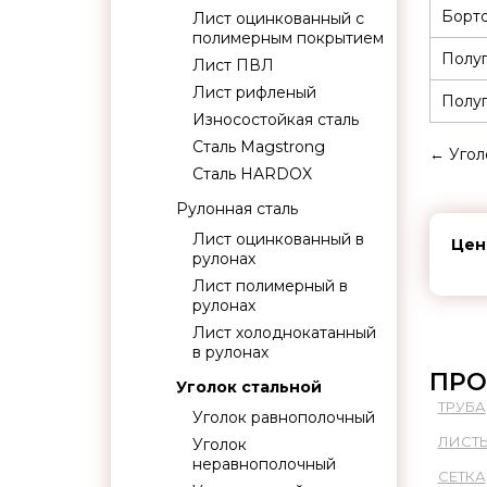
Борто
Лист оцинкованный с
полимерным покрытием
Полуп
Лист ПВЛ
Лист рифленый
Полуп
Износостойкая сталь
Сталь Magstrong
←
Угол
Сталь HARDOX
Рулонная сталь
Лист оцинкованный в
Цен
рулонах
Лист полимерный в
рулонах
Лист холоднокатанный
в рулонах
ПРО
Уголок стальной
ТРУБА
Уголок равнополочный
ЛИСТ
Уголок
неравнополочный
СЕТКА