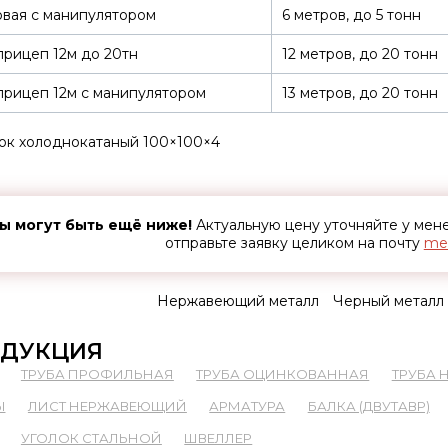
вая с манипулятором
6 метров, до 5 тонн
рицеп 12м до 20тн
12 метров, до 20 тонн
рицеп 12м с манипулятором
13 метров, до 20 тонн
ок холоднокатаный 100×100×4
ы могут быть ещё ниже!
Актуальную цену уточняйте у ме
отправьте заявку целиком на почту
met
Нержавеющий металл
Черный металл
ДУКЦИЯ
ТРУБА ПРОФИЛЬНАЯ
ТРУБА ОЦИНКОВАННАЯ
ТРУБА
Ы
ЛИСТ НЕРЖАВЕЮЩИЙ
АРМАТУРА
БАЛКА (ДВУТАВР)
УГОЛОК СТАЛЬНОЙ
ШВЕЛЛЕР