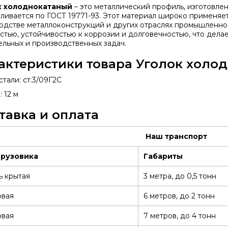
к холоднокатаный
– это металлический профиль, изготовлен
вливается по ГОСТ 19771-93. Этот материал широко применяе
одстве металлоконструкций и других отраслях промышленно
стью, устойчивостью к коррозии и долговечностью, что дела
ельных и производственных задач.
актеристики товара Уголок холо
тали: ст.3/09Г2С
 12 м
тавка и оплата
Наш транспорт
грузовика
Габариты
ь крытая
3 метра, до 0,5 тонн
овая
6 метров, до 2 тонн
овая
7 метров, до 4 тонн