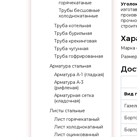
горячекатаные
Уголо
изгота
Трубы бесшовные
произв
холоднокатанные
прочно
Труба котельная
строит
Труба бурильная
Хар
Труба крекинговая
Марка с
Труба чугунная
Труба гофрированная
Размер:
Арматура стальная
Дос
Арматура А-1 (гладкая)
Арматура А-3
(рифленая)
Вид 
Арматурная сетка
(кладочная)
Газел
Листы стальные
Борт
Лист горячекатаный
Лист холоднокатаный
Борт
Лист оцинкованный