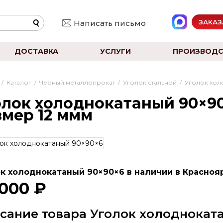
ЗАКАЗ
Написать письмо
ДОСТАВКА
УСЛУГИ
ПРОИЗВОДС
/
Каталог
/
Черный металлопрокат
/
Уголок стальной
/
Уголок хол
олок холоднокатаный 90×90
змер 12 ммм
к холоднокатаный 90×90×6 в наличии в Краснояр
 000 ₽
сание товара Уголок холоднокат