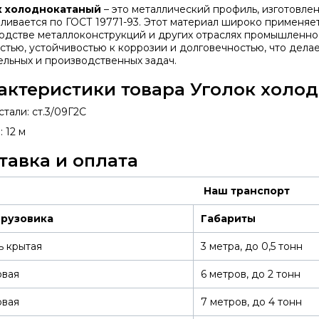
к холоднокатаный
– это металлический профиль, изготовлен
вливается по ГОСТ 19771-93. Этот материал широко применяе
одстве металлоконструкций и других отраслях промышленно
стью, устойчивостью к коррозии и долговечностью, что дела
ельных и производственных задач.
актеристики товара Уголок холо
тали: ст.3/09Г2С
 12 м
тавка и оплата
Наш транспорт
грузовика
Габариты
ь крытая
3 метра, до 0,5 тонн
овая
6 метров, до 2 тонн
овая
7 метров, до 4 тонн