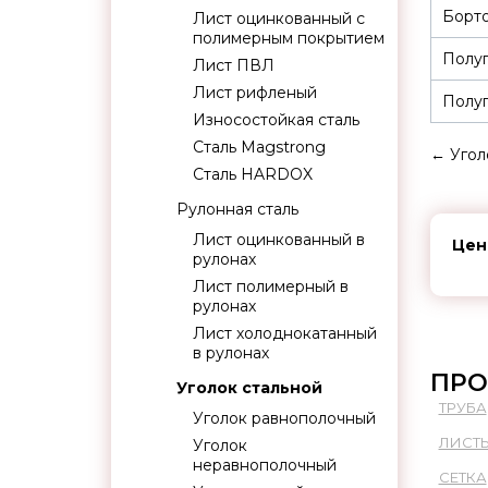
Борто
Лист оцинкованный с
полимерным покрытием
Полуп
Лист ПВЛ
Лист рифленый
Полуп
Износостойкая сталь
Сталь Magstrong
←
Угол
Сталь HARDOX
Рулонная сталь
Лист оцинкованный в
Цен
рулонах
Лист полимерный в
рулонах
Лист холоднокатанный
в рулонах
ПРО
Уголок стальной
ТРУБА
Уголок равнополочный
ЛИСТ
Уголок
неравнополочный
СЕТКА