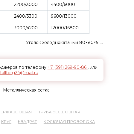
2200/3000
4400/6000
2400/3300
9600/13000
3000/4200
12000/16800
Уголок холоднокатаный 80×80×5
→
неджеров по телефону
+7 (391) 269-90-86
, или
alltorg24@mail.ru
Металлическая сетка
 НЕРЖАВЕЮЩАЯ
ТРУБА БЕСШОВНАЯ
КРУГ
КВАДРАТ
КОЛЮЧАЯ ПРОВОЛОКА