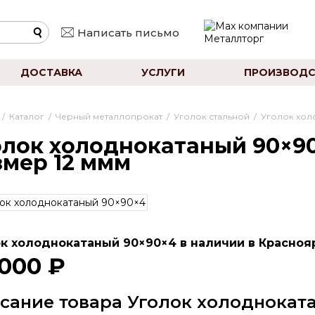
Написать письмо
ДОСТАВКА
УСЛУГИ
ПРОИЗВОДС
/
Каталог
/
Черный металлопрокат
/
Уголок стальной
/
Уголок хол
олок холоднокатаный 90×90
змер 12 ммм
к холоднокатаный 90×90×4 в наличии в Краснояр
 000 ₽
сание товара Уголок холоднокат