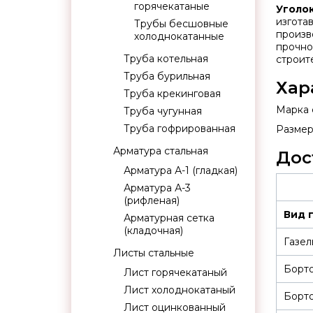
горячекатаные
Уголо
изгота
Трубы бесшовные
произв
холоднокатанные
прочно
Труба котельная
строит
Труба бурильная
Хар
Труба крекинговая
Марка с
Труба чугунная
Труба гофрированная
Размер:
Арматура стальная
Дос
Арматура А-1 (гладкая)
Арматура А-3
(рифленая)
Вид 
Арматурная сетка
(кладочная)
Газел
Листы стальные
Борт
Лист горячекатаный
Лист холоднокатаный
Борт
Лист оцинкованный