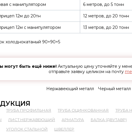
вая с манипулятором
6 метров, до 5 тонн
рицеп 12м до 20тн
12 метров, до 20 тонн
рицеп 12м с манипулятором
13 метров, до 20 тонн
ок холоднокатаный 90×90×5
ы могут быть ещё ниже!
Актуальную цену уточняйте у ме
отправьте заявку целиком на почту
met
Нержавеющий металл
Черный металл
ДУКЦИЯ
ТРУБА ПРОФИЛЬНАЯ
ТРУБА ОЦИНКОВАННАЯ
ТРУБА
Ы
ЛИСТ НЕРЖАВЕЮЩИЙ
АРМАТУРА
БАЛКА (ДВУТАВР)
УГОЛОК СТАЛЬНОЙ
ШВЕЛЛЕР