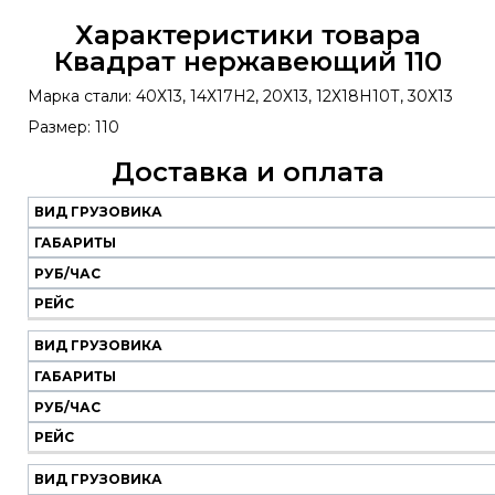
Характеристики товара
Квадрат нержавеющий 110
Марка стали: 40Х13, 14Х17Н2, 20Х13, 12Х18Н10Т, 30Х13
Размер: 110
Доставка и оплата
ВИД ГРУЗОВИКА
Наш
транспорт
ГАБАРИТЫ
РУБ/ЧАС
Вид
Габариты
Руб/
Рейс
РЕЙС
грузовика
час
ВИД ГРУЗОВИКА
ГАБАРИТЫ
РУБ/ЧАС
РЕЙС
ВИД ГРУЗОВИКА