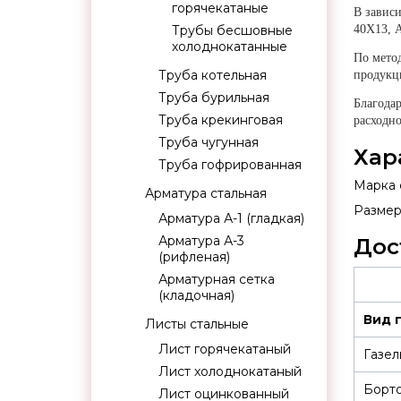
горячекатаные
В завис
Трубы бесшовные
40Х13, 
холоднокатанные
По мето
Труба котельная
продукци
Труба бурильная
Благодар
Труба крекинговая
расходно
Труба чугунная
Хар
Труба гофрированная
Марка с
Арматура стальная
Размер
Арматура А-1 (гладкая)
Арматура А-3
Дос
(рифленая)
Арматурная сетка
(кладочная)
Вид 
Листы стальные
Лист горячекатаный
Газел
Лист холоднокатаный
Борт
Лист оцинкованный