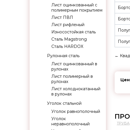
Лист оцинкованный с
Борт
полимерным покрытием
Лист ПВЛ
Борто
Лист рифленый
Полуп
Износостойкая сталь
Сталь Magstrong
Полуп
Сталь HARDOX
Рулонная сталь
←
Квад
Лист оцинкованный в
рулонах
Лист полимерный в
Цен
рулонах
Лист холоднокатанный
в рулонах
Уголок стальной
Уголок равнополочный
ПРО
Уголок
ТРУБА
неравнополочный