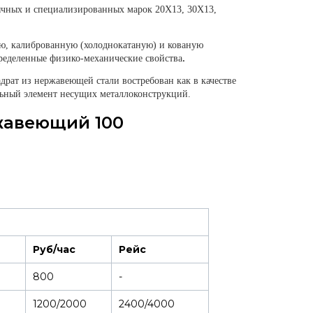
бычных и специализированных марок 20Х13, 30Х13,
ую, калиброванную (холоднокатаную) и кованую
ределенные физико-механические свойства
.
рат из нержавеющей стали востребован как в качестве
ельный элемент несущих металлоконструкций.
жавеющий 100
Руб/час
Рейс
800
-
1200/2000
2400/4000