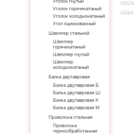
Уголок гнутый
ЛИСТ
Уголок горячекатаный
СЕТКА
Уголок холоднокатаный
Угол оцинкованный
Швеллер стальной
Швеллер
горячекатаный
Швеллер гнутый
Швеллер
холоднокатаный
Балка двутавровая
Балка двутавровая Б
Балка двутавровая Ш
Балка двутавровая К
Балка двутавровая М
Проволока стальная
Проволока
термообработанная