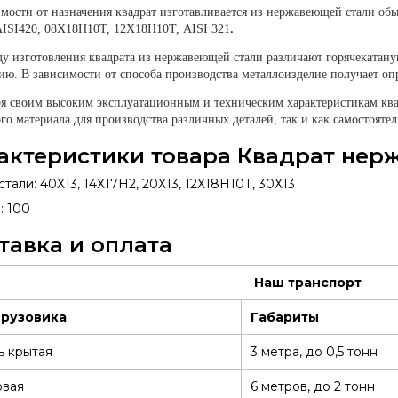
имости от назначения квадрат изготавливается из нержавеющей стали о
AISI420, 08Х18Н10Т, 12Х18Н10Т, AISI 321
.
ду изготовления квадрата из нержавеющей стали различают горячекатан
ю. В зависимости от способа производства металлоизделие получает оп
я своим высоким эксплуатационным и техническим характеристикам квад
го материала для производства различных деталей, так и как самостоят
актеристики товара Квадрат нер
тали: 40Х13, 14Х17Н2, 20Х13, 12Х18Н10Т, 30Х13
: 100
тавка и оплата
Наш транспорт
грузовика
Габариты
ь крытая
3 метра, до 0,5 тонн
овая
6 метров, до 2 тонн