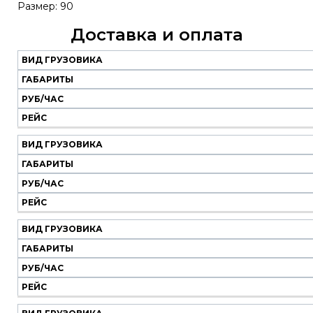
Размер: 90
Доставка и оплата
ВИД ГРУЗОВИКА
Наш
транспорт
ГАБАРИТЫ
РУБ/ЧАС
Вид
Габариты
Руб/
Рейс
РЕЙС
грузовика
час
ВИД ГРУЗОВИКА
ГАБАРИТЫ
РУБ/ЧАС
РЕЙС
ВИД ГРУЗОВИКА
ГАБАРИТЫ
РУБ/ЧАС
РЕЙС