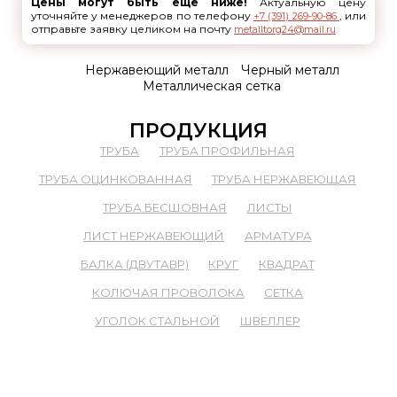
Цены могут быть ещё ниже!
Актуальную цену
уточняйте у менеджеров по телефону
, или
+7 (391) 269-90-86
отправьте заявку целиком на почту
metalltorg24@mail.ru
Нержавеющий металл
Черный металл
Металлическая сетка
ПРОДУКЦИЯ
ТРУБА
ТРУБА ПРОФИЛЬНАЯ
ТРУБА ОЦИНКОВАННАЯ
ТРУБА НЕРЖАВЕЮЩАЯ
ТРУБА БЕСШОВНАЯ
ЛИСТЫ
ЛИСТ НЕРЖАВЕЮЩИЙ
АРМАТУРА
БАЛКА (ДВУТАВР)
КРУГ
КВАДРАТ
КОЛЮЧАЯ ПРОВОЛОКА
СЕТКА
УГОЛОК СТАЛЬНОЙ
ШВЕЛЛЕР