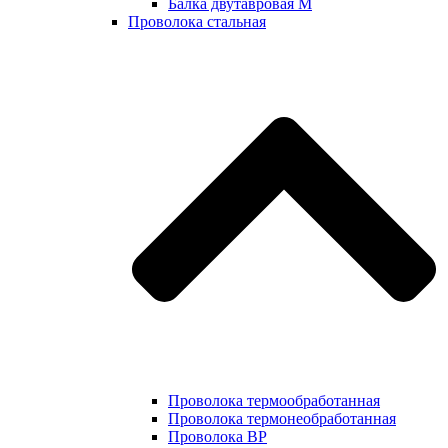
Балка двутавровая М
Проволока стальная
Проволока термообработанная
Проволока термонеобработанная
Проволока ВР