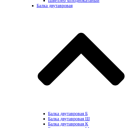
Швеллер холоднокатаный
Балка двутавровая
Балка двутавровая Б
Балка двутавровая Ш
Балка двутавровая К