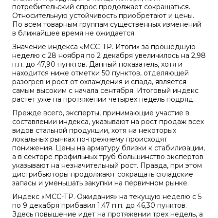
потребительский спрос продолжает сокращаться.
Относительную устойчивость приобретают и цены.
По всем товарным группам существенных изменений
в ближайшее время не ожидается.
Значение индекса «МСС-ТР. Итоги» за прошедшую
неделю с 28 ноября по 2 декабря увеличилось на 2,98
п.п. до 47,90 пунктов. Данный показатель, хотя и
находится ниже отметки 50 пунктов, отделяющей
разогрев и рост от охлаждения и спада, является
самым высоким с начала сентября. Итоговый индекс
растет уже на протяжении четырех недель подряд.
Прежде всего, эксперты, принимающие участие в
составлении индекса, указывают на рост продаж всех
видов стальной продукции, хотя на некоторых
локальных рынках по-прежнему происходят
понижения. Цены на арматуру близки к стабилизации,
а в секторе профильных труб большинство экспертов
указывают на незначительный рост. Правда, при этом
дистрибьюторы продолжают сокращать складские
запасы и уменьшать закупки на первичном рынке.
Индекс «МСС-ТР. Ожидания» на текущую неделю с 5
по 9 декабря прибавил 1,47 п.п. до 46,30 пунктов.
Здесь повышение идет на протяжении трех недель, а