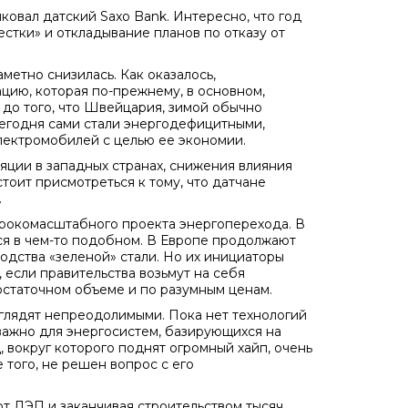
овал датский Saxo Bank. Интересно, что год
естки» и откладывание планов по отказу от
аметно снизилась. Как оказалось,
ацию, которая по-прежнему, в основном,
 до того, что Швейцария, зимой обычно
егодня сами стали энергодефицитными,
лектромобилей с целью ее экономии.
ции в западных странах, снижения влияния
тоит присмотреться к тому, что датчане
.
ирокомасштабного проекта энергоперехода. В
ся в чем-то подобном. В Европе продолжают
одства «зеленой» стали. Но их инициаторы
, если правительства возьмут на себя
остаточном объеме и по разумным ценам.
глядят непреодолимыми. Пока нет технологий
важно для энергосистем, базирующихся на
 вокруг которого поднят огромный хайп, очень
 того, не решен вопрос с его
от ЛЭП и заканчивая строительством тысяч