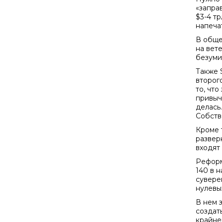
«запра
$3-4 т
напечат
В обще
на вет
безуми
Также 
второг
то, чт
привыч
делась
Собств
Кроме 
развер
входят
Реформ
140 в 
сувере
нулевы
В нем 
создат
крайней