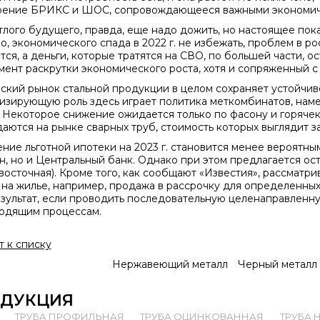
ение БРИКС и ШОС, сопровождающееся важными экономич
тлого будущего, правда, еще надо дожить, но настоящее пок
о, экономического спада в 2022 г. не избежать, проблем в р
ся, а деньги, которые тратятся на СВО, по большей части, ос
мент раскрутки экономического роста, хотя и сопряженный 
ский рынок стальной продукции в целом сохраняет устойчиво
изирующую роль здесь играет политика меткомбинатов, нам
. Некоторое снижение ожидается только по фасону и горяче
аются на рынке сварных труб, стоимость которых выглядит з
ние льготной ипотеки на 2023 г. становится менее вероятным,
, но и Центральный банк. Однако при этом предлагается ост
восточная). Кроме того, как сообщают «Известия», рассматр
 на жилье, например, продажа в рассрочку для определенных
езультат, если проводить последовательную целенаправленн
одящим процессам.
т к списку
Нержавеющий металл
Черный металл
ДУКЦИЯ
ТРУБА ПРОФИЛЬНАЯ
ТРУБА ОЦИНКОВАННАЯ
ТРУБА