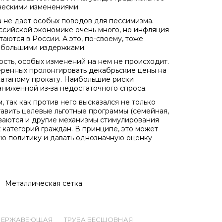
ескими изменениями.
а не дает особых поводов для пессимизма.
оссийской экономике очень много, но инфляция
таются в России. А это, по-своему, тоже
с большими издержками.
сть, особых изменений на нем не происходит.
еренных пролонгировать декабрьские цены на
катаному прокату. Наибольшие риски
аниженной из-за недостаточного спроса.
 так как против него высказался не только
авить целевые льготные программы (семейная,
иваются и другие механизмы стимулирования
 категорий граждан. В принципе, это может
ую политику и давать однозначную оценку
Металлическая сетка
 НЕРЖАВЕЮЩАЯ
ТРУБА БЕСШОВНАЯ