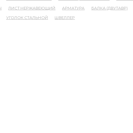
Ы
ЛИСТ НЕРЖАВЕЮЩИЙ
АРМАТУРА
БАЛКА (ДВУТАВР)
УГОЛОК СТАЛЬНОЙ
ШВЕЛЛЕР
ССЫЛКИ
К
Новости
ГОСТы
Наименования и сокращения
Металлопрокат для судостроения
Услуги
Прайс-лист
Вопрос-ответ
Контакты