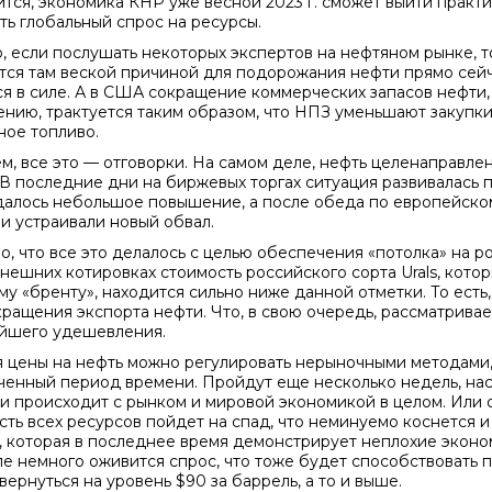
ится, экономика КНР уже весной 2023 г. сможет выйти практ
ть глобальный спрос на ресурсы.
, если послушать некоторых экспертов на нефтяном рынке, 
тся там веской причиной для подорожания нефти прямо сейча
ся в силе. А в США сокращение коммерческих запасов нефти,
нию, трактуется таким образом, что НПЗ уменьшают закупки
ное топливо.
м, все это — отговорки. На самом деле, нефть целенаправленн
 В последние дни на биржевых торгах ситуация развивалась 
алось небольшое повышение, а после обеда по европейско
 и устраивали новый обвал.
о, что все это делалось с целью обеспечения «потолка» на р
нешних котировках стоимость российского сорта Urals, котор
му «бренту», находится сильно ниже данной отметки. То есть,
кращения экспорта нефти. Что, в свою очередь, рассматривае
йшего удешевления.
я цены на нефть можно регулировать нерыночными методами
ченный период времени. Пройдут еще несколько недель, наст
ки происходит с рынком и мировой экономикой в целом. Или 
сть всех ресурсов пойдет на спад, что неминуемо коснется и
, которая в последнее время демонстрирует неплохие эконом
пе немного оживится спрос, что тоже будет способствовать 
ернуться на уровень $90 за баррель, а то и выше.