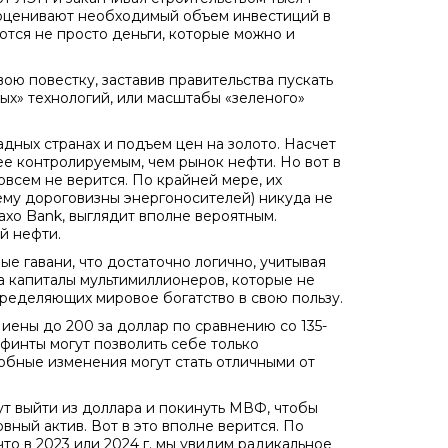
 оценивают необходимый объем инвестиций в
оются не просто деньги, которые можно и
ю повестку, заставив правительства пускать
ых» технологий, или масштабы «зеленого»
дных странах и подъем цен на золото. Насчет
лее контролируемым, чем рынок нефти. Но вот в
овсем не верится. По крайней мере, их
ему дороговизны энергоносителей) никуда не
axo Bank, выглядит вполне вероятным.
й нефти.
ые гавани, что достаточно логично, учитывая
а капиталы мультимиллионеров, которые не
пределяющих мировое богатство в свою пользу.
ены до 200 за доллар по сравнению со 135-
 финты могут позволить себе только
обные изменения могут стать отличными от
ут выйти из доллара и покинуть МВФ, чтобы
ный актив. Вот в это вполне верится. По
что в 2023 или 2024 г. мы увидим радикальное