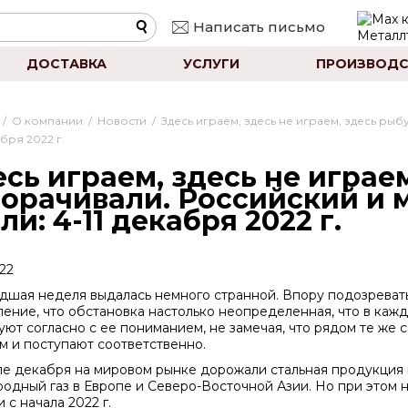
Написать письмо
ДОСТАВКА
УСЛУГИ
ПРОИЗВОДС
/
О компании
/
Новости
/
Здесь играем, здесь не играем, здесь ры
абря 2022 г.
сь играем, здесь не играе
ворачивали. Российский и
ли: 4-11 декабря 2022 г.
022
шая неделя выдалась немного странной. Впору подозревать
ление, что обстановка настолько неопределенная, что в каж
уют согласно с ее пониманием, не замечая, что рядом те же
м и поступают соответственно.
ле декабря на мировом рынке дорожали стальная продукция 
родный газ в Европе и Северо-Восточной Азии. Но при этом 
 с начала 2022 г.