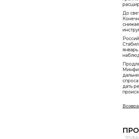
расшир
До све
Конечн
снижает
инстру
Россий
Стабил
январь
наблюд
Продле
Минфин
дальне
спроса
дать р
происх
Возвра
ПРО
ТРУБА