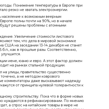
погоды. Понижение температуры в Европе при
тало резко не хватать электроэнергии.
ть население к возможным веерным
 Европе полны почти на 90%, но в начале
е будут решены проблемы с атомными
ждение. Увеличение стоимости листового
ъясняют тем, что дела в мировой экономике
ма США на заседании 13-14 декабря не станет
5 б.п., как в прошлые разы. Соответственно,
 улучшится.
иции иене, юаню и евро. А этот фактор должен
одит на рынках стальной продукции.
л на улицы, правительство существенно
точечно, а не методом коврового
рые комментаторы даже высказывают надежду
ткажутся от принципа нулевой толерантности к
щному строительству. Пока что в форме новых
нно нуждаются в рефинансировании. По мнению
дет, а спрос на китайские товары в мире не