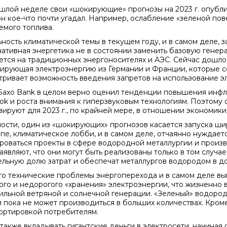
шлой неделе свои «шокирующие» прогнозы на 2023 г. опублик
он кое-что почти угадал. Например, ослабление «зеленой пов
емого топлива.
ность климатической темы в текущем году, и в самом деле, з
нативная энергетика не в состоянии заменить базовую генер
ется на традиционных энергоносителях и АЭС. Сейчас дошло
ирующая электроэнергию из Германии и Франции, которые с
тривает возможность введения запретов на использование э
Saxo Bank в целом верно оценил тенденции повышения инфля
ok и роста внимания к гиперзвуковым технологиям. Поэтому с
зируют для 2023 г., по крайней мере, в отношении экономики
ности, один из «шокирующих» прогнозов касается запуска ш
пе, климатическое лобби, и в самом деле, отчаянно нуждает
роваться проекты в сфере водородной металлургии и произв
аявляют, что они могут быть реализованы только в том случае
ельную долю затрат и обеспечат металлургов водородом в д
то технические проблемы энергоперехода и в самом деле вы
ого и недорогого «хранения» электроэнергии, что жизненно 
ильной ветряной и солнечной генерации. «Зеленый» водород,
и пока не может производиться в больших количествах. Кроме
ортировкой потребителям.
также вкладывать гигантские деньги в электросети, начиная 