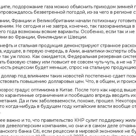
ципе, подорожание газа можно объяснить приходом зимней 
опровождалось безветренной погодой, из-за чего в регионе с
ании, Франции и Великобритании начали потихоньку готови
ениям. Не сегодня и не завтра, конечно, так газохранилища в
го года возможны всякие варианты. Особенно, если так и н
ями во Франции, Финляндии и Швеции.
 нефть и стальная продукция демонстрируют странное расхо
а, идущее, в первую очередь, в Азии, аналитики-эксперты об
е так уж плохо. Как ожидается, Федеральная резервная систе
ь базовую ставку или повысит ее совсем чуть-чуть, а не на 7
ность рецессии будет меньше, спрос на стальную продукцию
, доллар под влиянием таких новостей постепенно сдает поз
ствовать повышению долларовых цен. Что, в общем, и происх
возрос градус оптимизма в Китае. После того как народ выше
ло карантинные ограничения и пообещало впредь вводить их 
етания. Да и пик заболеваемости, похоже, прошел. Некото
 что когда-нибудь в будущем году китайские власти вообще о
.
ее важно и то, что правительство КНР сулит поддержку жили
ов девелоперским компаниям, но они и в самом деле отчая
анского банка Citi, если рецессии в мировой экономике не бу