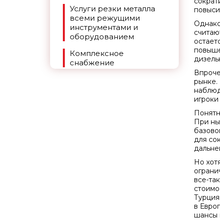
сократ
Услуги резки металла
повыси
всеми режущими
Однако
инструментами и
считаю
оборудованием
остает
повыше
Комплексное
дизель
снабжение
Впроче
рынке.
наблюд
игроки
Понятн
При ны
базово
для со
дальне
Но хот
ограни
все-та
стоимо
Турция
в Евро
шансы в