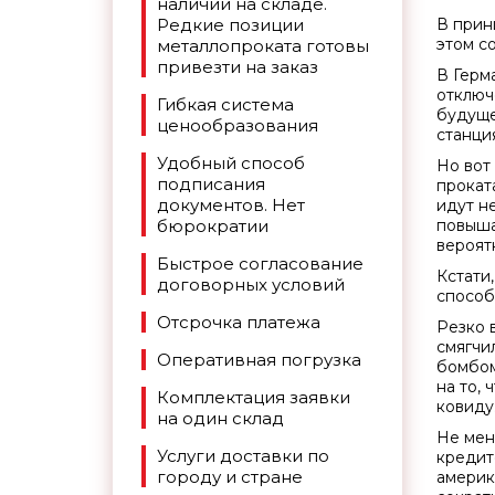
наличии на складе.
Редкие позиции
В прин
этом с
металлопроката готовы
привезти на заказ
В Герм
отключ
Гибкая система
будуще
ценообразования
станци
Удобный способ
Но вот
подписания
прокат
документов. Нет
идут н
бюрократии
повышат
вероят
Быстрое согласование
Кстати
договорных условий
способ
Отсрочка платежа
Резко 
смягчи
Оперативная погрузка
бомбом
на то,
Комплектация заявки
ковиду
на один склад
Не мен
Услуги доставки по
кредит
городу и стране
америк