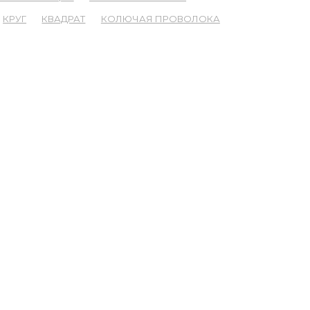
КРУГ
КВАДРАТ
КОЛЮЧАЯ ПРОВОЛОКА
ОНТАКТЫ
660021, ул. Калинина, 53а, оф. 305
карта проезда
Написать письмо
Информация о компании