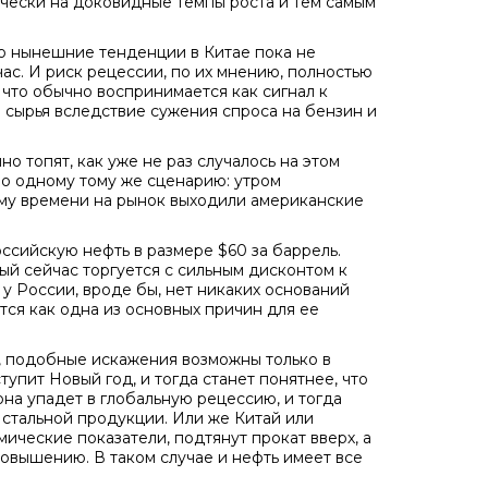
ически на доковидные темпы роста и тем самым
то нынешние тенденции в Китае пока не
с. И риск рецессии, по их мнению, полностью
 что обычно воспринимается как сигнал к
 сырья вследствие сужения спроса на бензин и
о топят, как уже не раз случалось на этом
по одному тому же сценарию: утром
му времени на рынок выходили американские
оссийскую нефть в размере $60 за баррель.
ый сейчас торгуется с сильным дисконтом к
 у России, вроде бы, нет никаких оснований
тся как одна из основных причин для ее
, подобные искажения возможны только в
упит Новый год, и тогда станет понятнее, что
она упадет в глобальную рецессию, и тогда
 стальной продукции. Или же Китай или
ические показатели, подтянут прокат вверх, а
повышению. В таком случае и нефть имеет все