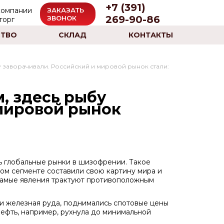
+7 (391)
ЗАКАЗАТЬ
269-90-86
ЗВОНОК
ТВО
СКЛАД
КОНТАКТЫ
бу заворачивали. Российский и мировой рынок стали:
м, здесь рыбу
 мировой рынок
 глобальные рынки в шизофрении. Такое
дом сегменте составили свою картину мира и
 самые явления трактуют противоположным
и железная руда, поднимались спотовые цены
нефть, например, рухнула до минимальной