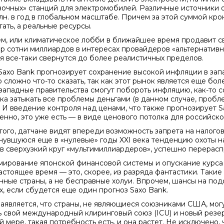
вочных» станций для электромобилей. Различные источники
рлн. в год в глобальном масштабе. Причем за этой суммой кр
ать, а реальные ресурсы.
м, или климатическое лобби в ближайшее время продавит сво
ер сотни миллиардов в интересах провайдеров «альтернативн
я все-таки свернутся до более реалистичных пределов.
Saxo Bank прогнозирует сохранение высокой инфляции в запа
о сложно что-то сказать, так как этот рынок является еще бо
о западные правительства смогут побороть инфляцию, как-то с
ка затыкать все проблемы деньгами (в данном случае, пробл
. И введение контроля над ценами, что также прогнозирует S
енно, это уже есть — в виде ценового потолка для российско
того, датчане видят впереди возможность запрета на налогов
нувшуюся еще в «нулевые» годы XXI века тенденцию охоты н
 в сверхузкий круг «мультимиллиардеров», успешно перерас
ирование японской финансовой системы и опускание курса и
настоящее время — это, скорее, из разряда фантастики. Такие
нные страны, а не бесправные холуи. Впрочем, шансы на под
х, если сбудется еще один прогноз Saxo Bank.
заявляется, что страны, не являющиеся союзниками США, мог
ь свой международный клиринговый союз (ICU) и новый резерв
 мере, такая потребность есть, и она растет. Не исключено, 