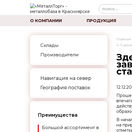
О КОМПАНИИ
ПРОДУКЦИЯ
Главная
Склады
4-11 дек
Производители
Зде
за
ста
Навигация на север
12.12.2
География поставок
Прошед
впечат
действ
образо
Преимущества
В нача
на при
Большой ассортимент в
отметки