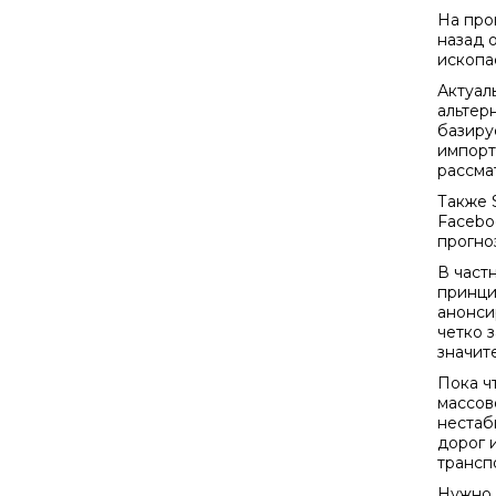
На про
назад 
ископа
Актуаль
альтер
базиру
импорт
рассма
Также 
Facebo
прогно
В част
принци
анонси
четко з
значит
Пока ч
массов
нестаб
дорог 
трансп
Нужно 