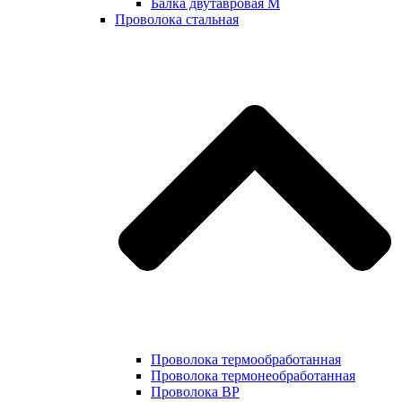
Балка двутавровая М
Проволока стальная
Проволока термообработанная
Проволока термонеобработанная
Проволока ВР