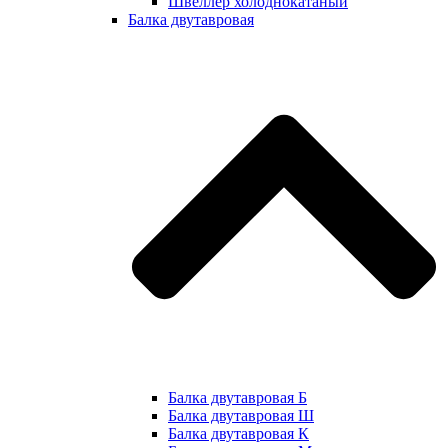
Швеллер холоднокатаный
Балка двутавровая
Балка двутавровая Б
Балка двутавровая Ш
Балка двутавровая К