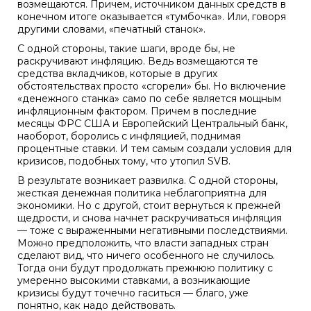
возмещаются. Причем, источником данных средств в
конечном итоге оказывается «тумбочка». Или, говоря
другими словами, «печатный станок».
С одной стороны, такие шаги, вроде бы, не
раскручивают инфляцию. Ведь возмещаются те
средства вкладчиков, которые в других
обстоятельствах просто «сгорели» бы. Но включение
«денежного станка» само по себе является мощным
инфляционным фактором. Причем в последние
месяцы ФРС США и Европейский Центральный банк,
наоборот, боролись с инфляцией, поднимая
процентные ставки. И тем самым создали условия для
кризисов, подобных тому, что утопил SVB.
В результате возникает развилка. С одной стороны,
жесткая денежная политика неблагоприятна для
экономики. Но с другой, стоит вернуться к прежней
щедрости, и снова начнет раскручиваться инфляция
— тоже с выраженными негативными последствиями.
Можно предположить, что власти западных стран
сделают вид, что ничего особенного не случилось.
Тогда они будут продолжать прежнюю политику с
умеренно высокими ставками, а возникающие
кризисы будут точечно гаситься — благо, уже
понятно, как надо действовать.