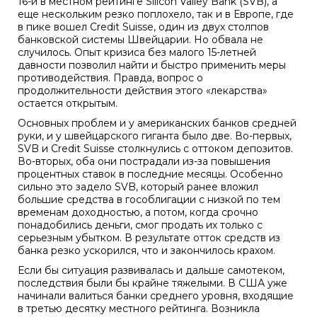
16-й в местном рейтинге Silicon Valley Bank (SVB), а
еще нескольким резко поплохело, так и в Европе, где
в пике вошел Credit Suisse, один из двух столпов
банковской системы Швейцарии. Но обвала не
случилось. Опыт кризиса без малого 15-летней
давности позволил найти и быстро применить меры
противодействия. Правда, вопрос о
продолжительности действия этого «лекарства»
остается открытым.
Основных проблем и у американских банков средней
руки, и у швейцарского гиганта было две. Во-первых,
SVB и Credit Suisse столкнулись с оттоком депозитов.
Во-вторых, оба они пострадали из-за повышения
процентных ставок в последние месяцы. Особенно
сильно это задело SVB, который ранее вложил
большие средства в гособлигации с низкой по тем
временам доходностью, а потом, когда срочно
понадобились деньги, смог продать их только с
серьезным убытком. В результате отток средств из
банка резко ускорился, что и закончилось крахом.
Если бы ситуация развивалась и дальше самотеком,
последствия были бы крайне тяжелыми. В США уже
начинали валиться банки среднего уровня, входящие
в третью десятку местного рейтинга. Возникла