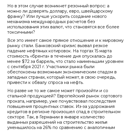
Но в этом случае возникнет резонный вопрос: а
можно ли доверять доллару, евро, швейцарскому
франку? Или лучше ускорить создание нового
механизма международных расчетов без
использования этих валют, что становятся все более
токсичными?
Все это имеет самое прямое отношение и к мировому
рынку стали. Банковский кризис вызвал резкое
падение нефтяных котировок. На торгах 15 марта
стоимость «брента» в течение дня опускалась до
менее $72 за баррель, что стало наименьшим уровнем
с сентября 2021 г. Участники рынка были
обеспокоены возможным экономическим спадом в
западных странах, который может, в свою очередь,
привести к обвалу спроса на нефть.
Но разве не то же самое может произойти и со
стальной продукцией? Европейский рынок сортового
проката, например, уже почувствовал последствия
повышения процентных ставок. Из-за удорожания
кредитов в регионе произошел спад в строительном
секторе. Так, в Германии в январе количество
выданных разрешений на строительство жилья
уменьшилось на 26% по сравнению с аналогичным