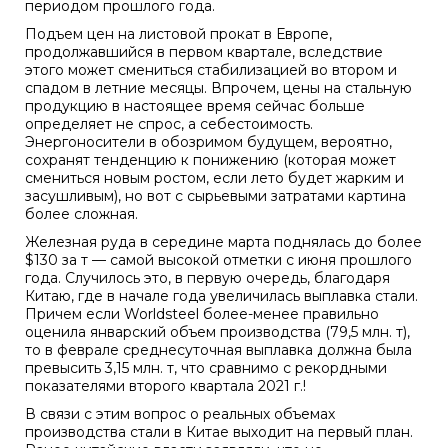
периодом прошлого года.
Подъем цен на листовой прокат в Европе,
продолжавшийся в первом квартале, вследствие
этого может смениться стабилизацией во втором и
спадом в летние месяцы. Впрочем, цены на стальную
продукцию в настоящее время сейчас больше
определяет не спрос, а себестоимость.
Энергоносители в обозримом будущем, вероятно,
сохранят тенденцию к понижению (которая может
смениться новым ростом, если лето будет жарким и
засушливым), но вот с сырьевыми затратами картина
более сложная.
Железная руда в середине марта поднялась до более
$130 за т — самой высокой отметки с июня прошлого
года. Случилось это, в первую очередь, благодаря
Китаю, где в начале года увеличилась выплавка стали.
Причем если Worldsteel более-менее правильно
оценила январский объем производства (79,5 млн. т),
то в феврале среднесуточная выплавка должна была
превысить 3,15 млн. т, что сравнимо с рекордными
показателями второго квартала 2021 г.!
В связи с этим вопрос о реальных объемах
производства стали в Китае выходит на первый план.