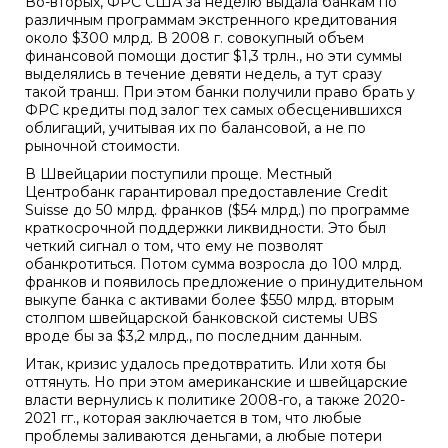
Во-вторых, ФРС США за неделю выдала банкам по
различным программам экстренного кредитования
около $300 млрд. В 2008 г. совокупный объем
финансовой помощи достиг $1,3 трлн., но эти суммы
выделялись в течение девяти недель, а тут сразу
такой транш. При этом банки получили право брать у
ФРС кредиты под залог тех самых обесценившихся
облигаций, учитывая их по балансовой, а не по
рыночной стоимости.
В Швейцарии поступили проще. Местный
Центробанк гарантировал предоставление Credit
Suisse до 50 млрд. франков ($54 млрд.) по программе
краткосрочной поддержки ликвидности. Это был
четкий сигнал о том, что ему не позволят
обанкротиться. Потом сумма возросла до 100 млрд.
франков и появилось предложение о принудительном
выкупе банка с активами более $550 млрд. вторым
столпом швейцарской банковской системы UBS
вроде бы за $3,2 млрд., по последним данным.
Итак, кризис удалось предотвратить. Или хотя бы
оттянуть. Но при этом американские и швейцарские
власти вернулись к политике 2008-го, а также 2020-
2021 гг., которая заключается в том, что любые
проблемы заливаются деньгами, а любые потери