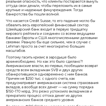
реальная опасность, что клиенты постараются вынуть
оттуда свои деньги, чтобы переложить их в самые
крупные и надежные финучреждения. Тогда
банкротства бы пошли волной.
Что касается Credit Suisse, то его падение могло бы
обвалить весь европейский финансовый сектор.
Швейцарский банк входит в первую тридцатку
мирового рейтинга и соединен со всеми ведущими
банками Европы и США многочисленными деловыми
связями. Рвануло бы еще сильнее, чем в случае с
Lehman просто за счет многократно больших
масштабов.
Поэтому гасить кризис в зародыше было
архинеобходимо. Но как это было сделано?!
Американские власти, во-первых, пообещали возврат
средств всем вкладчикам SVB и двух других
обанкротившихся одновременно с ним банков.
Причем не $250 тыс. с одного счета, как
предусматривает американская система страхования
вкладов, а вообще всех денег — на сумму порядка
$150-170 млрд. Это резко успокоило вкладчиков и
прекратило процесс оттока денег из других
американских банков среднего уровня.