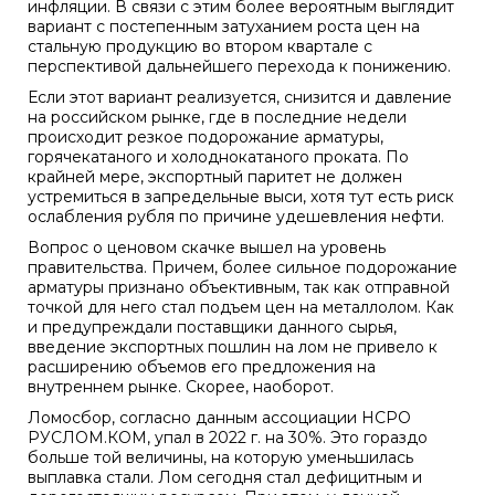
инфляции. В связи с этим более вероятным выглядит
вариант с постепенным затуханием роста цен на
стальную продукцию во втором квартале с
перспективой дальнейшего перехода к понижению.
Если этот вариант реализуется, снизится и давление
на российском рынке, где в последние недели
происходит резкое подорожание арматуры,
горячекатаного и холоднокатаного проката. По
крайней мере, экспортный паритет не должен
устремиться в запредельные выси, хотя тут есть риск
ослабления рубля по причине удешевления нефти.
Вопрос о ценовом скачке вышел на уровень
правительства. Причем, более сильное подорожание
арматуры признано объективным, так как отправной
точкой для него стал подъем цен на металлолом. Как
и предупреждали поставщики данного сырья,
введение экспортных пошлин на лом не привело к
расширению объемов его предложения на
внутреннем рынке. Скорее, наоборот.
Ломосбор, согласно данным ассоциации НСРО
РУСЛОМ.КОМ, упал в 2022 г. на 30%. Это гораздо
больше той величины, на которую уменьшилась
выплавка стали. Лом сегодня стал дефицитным и