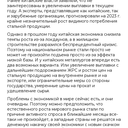
Ранее китайские власти заявляли, что не
заинтересованы в увеличении выплавки в текущем
году. А эксперты, представлявшие как китайские, так
и зарубежные организации, прогнозировали на 2023 г.
крайне незначительный рост видимого потребления
стальной продукции.
Однако в прошлом году китайская экономика снизила
темпы роста из-за локдаунов, а в жилищном
строительстве разразился беспрецедентный кризис.
Поэтому на национальном рынке стали просто не
может не произойти подъема просто из-за эффекта
низкой базы. И у китайских металлургов впереди есть
два возможных варианта. Или увеличение выплавки с
дальнейшим подорожанием ЖРС и ростом цен на
стальную продукцию на внутреннем рынке и на
экспорте, или ограничительные меры со стороны
государства, умеренные цены на прокат и
удешевление сырья.
Проблемы с экономикой в мире сейчас есть, и они
очевидны. Поэтому можно предположить, что
естественного роста мирового рынка стали по
причине активного спроса в ближайшие месяцы все-
таки не произойдет, а западные страны не решатся на
денежную накачку своей экономики с новым скачком