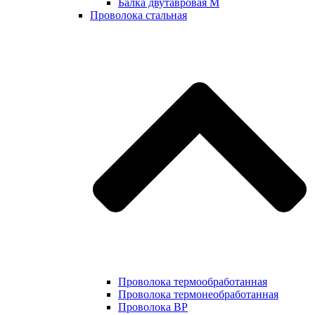
Балка двутавровая М
Проволока стальная
Проволока термообработанная
Проволока термонеобработанная
Проволока ВР