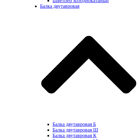
Швеллер холоднокатаный
Балка двутавровая
Балка двутавровая Б
Балка двутавровая Ш
Балка двутавровая К