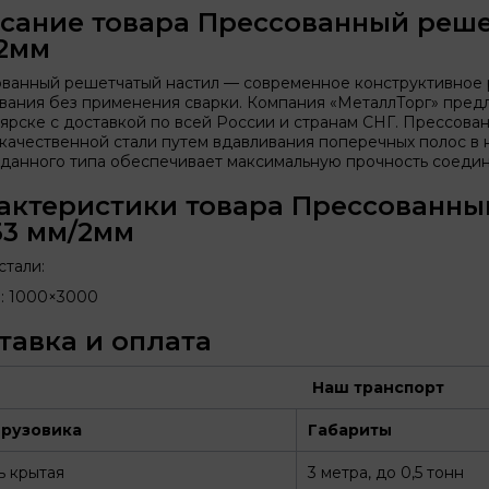
сание товара Прессованный реше
2мм
ванный решетчатый настил — современное конструктивное 
вания без применения сварки. Компания «МеталлТорг» предл
ярске с доставкой по всей России и странам СНГ. Прессован
качественной стали путем вдавливания поперечных полос в
 данного типа обеспечивает максимальную прочность соедин
актеристики товара Прессованны
33 мм/2мм
стали:
: 1000×3000
тавка и оплата
Наш транспорт
грузовика
Габариты
ь крытая
3 метра, до 0,5 тонн