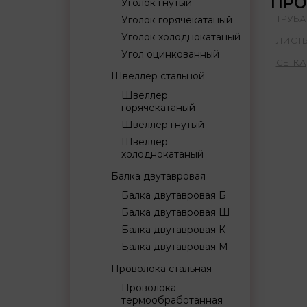
ПРО
Уголок гнутый
ТРУБА
Уголок горячекатаный
Уголок холоднокатаный
ЛИСТ
Угол оцинкованный
СЕТКА
Швеллер стальной
Швеллер
горячекатаный
Швеллер гнутый
Швеллер
холоднокатаный
Балка двутавровая
Балка двутавровая Б
Балка двутавровая Ш
Балка двутавровая К
Балка двутавровая М
Проволока стальная
Проволока
термообработанная