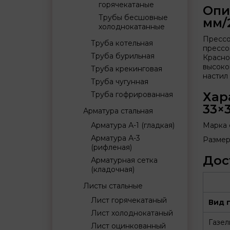
горячекатаные
Опи
Трубы бесшовные
мм/
холоднокатанные
Прессо
Труба котельная
прессо
Труба бурильная
Красно
высоко
Труба крекинговая
настил
Труба чугунная
Хар
Труба гофрированная
33×
Арматура стальная
Арматура А-1 (гладкая)
Марка 
Арматура А-3
Размер
(рифленая)
Дос
Арматурная сетка
(кладочная)
Листы стальные
Лист горячекатаный
Вид 
Лист холоднокатаный
Газел
Лист оцинкованный