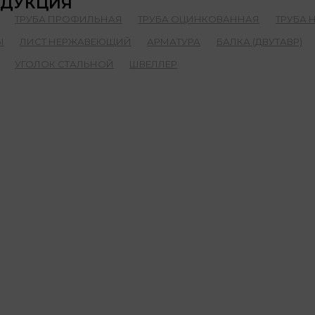
ДУКЦИЯ
ТРУБА ПРОФИЛЬНАЯ
ТРУБА ОЦИНКОВАННАЯ
ТРУБА
Ы
ЛИСТ НЕРЖАВЕЮЩИЙ
АРМАТУРА
БАЛКА (ДВУТАВР)
УГОЛОК СТАЛЬНОЙ
ШВЕЛЛЕР