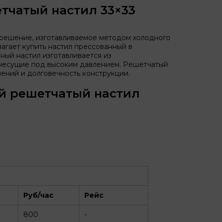
тчатый настил 33×33
решение, изготавливаемое методом холодного
агает купить настил прессованный в
ный настил изготавливается из
 несущие под высоким давлением. Решетчатый
ений и долговечность конструкции.
й решетчатый настил
Руб/час
Рейс
800
-