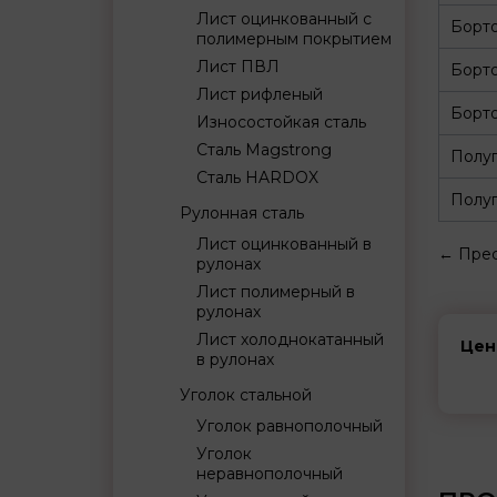
Лист оцинкованный с
Борт
полимерным покрытием
Лист ПВЛ
Борт
Лист рифленый
Борто
Износостойкая сталь
Сталь Magstrong
Полуп
Сталь HARDOX
Полуп
Рулонная сталь
Лист оцинкованный в
←
Прес
рулонах
Лист полимерный в
рулонах
Лист холоднокатанный
Цен
в рулонах
Уголок стальной
Уголок равнополочный
Уголок
неравнополочный