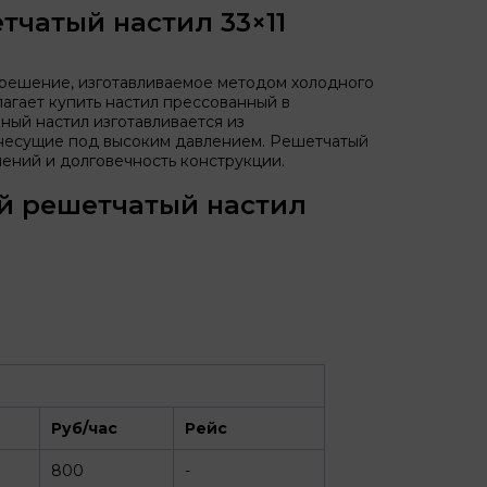
чатый настил 33×11
решение, изготавливаемое методом холодного
агает купить настил прессованный в
ный настил изготавливается из
 несущие под высоким давлением. Решетчатый
ений и долговечность конструкции.
й решетчатый настил
Руб/час
Рейс
800
-