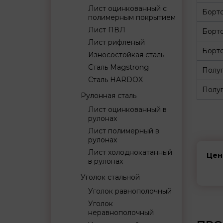
Лист оцинкованный с
Борт
полимерным покрытием
Лист ПВЛ
Борт
Лист рифленый
Борто
Износостойкая сталь
Сталь Magstrong
Полуп
Сталь HARDOX
Полуп
Рулонная сталь
Лист оцинкованный в
рулонах
Лист полимерный в
рулонах
Лист холоднокатанный
Цен
в рулонах
Уголок стальной
Уголок равнополочный
Уголок
неравнополочный