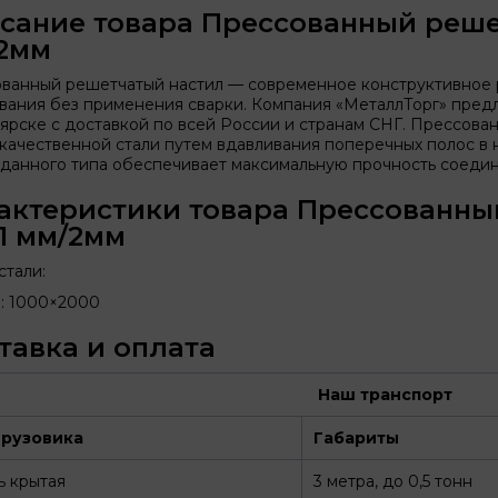
сание товара Прессованный решет
2мм
ванный решетчатый настил — современное конструктивное 
вания без применения сварки. Компания «МеталлТорг» предл
ярске с доставкой по всей России и странам СНГ. Прессован
качественной стали путем вдавливания поперечных полос в
 данного типа обеспечивает максимальную прочность соедин
актеристики товара Прессованны
11 мм/2мм
стали:
: 1000×2000
тавка и оплата
Наш транспорт
грузовика
Габариты
ь крытая
3 метра, до 0,5 тонн