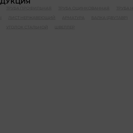
ДУКЦИЯ
ТРУБА ПРОФИЛЬНАЯ
ТРУБА ОЦИНКОВАННАЯ
ТРУБА
Ы
ЛИСТ НЕРЖАВЕЮЩИЙ
АРМАТУРА
БАЛКА (ДВУТАВР)
УГОЛОК СТАЛЬНОЙ
ШВЕЛЛЕР