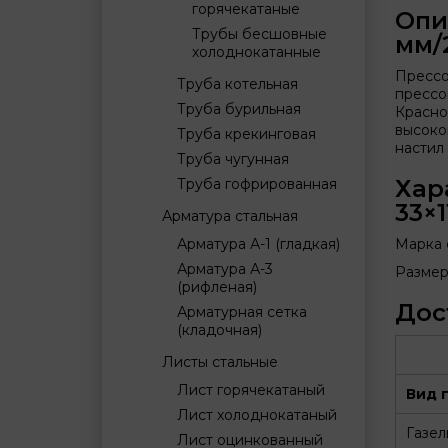
горячекатаные
Опи
Трубы бесшовные
мм/
холоднокатанные
Прессо
Труба котельная
прессо
Труба бурильная
Красно
высоко
Труба крекинговая
настил
Труба чугунная
Хар
Труба гофрированная
33×
Арматура стальная
Арматура А-1 (гладкая)
Марка 
Арматура А-3
Размер
(рифленая)
Дос
Арматурная сетка
(кладочная)
Листы стальные
Лист горячекатаный
Вид 
Лист холоднокатаный
Газел
Лист оцинкованный