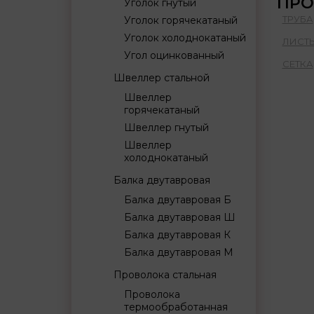
ПРО
Уголок гнутый
ТРУБА
Уголок горячекатаный
Уголок холоднокатаный
ЛИСТ
Угол оцинкованный
СЕТКА
Швеллер стальной
Швеллер
горячекатаный
Швеллер гнутый
Швеллер
холоднокатаный
Балка двутавровая
Балка двутавровая Б
Балка двутавровая Ш
Балка двутавровая К
Балка двутавровая М
Проволока стальная
Проволока
термообработанная