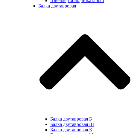
Швеллер холоднокатаный
Балка двутавровая
Балка двутавровая Б
Балка двутавровая Ш
Балка двутавровая К