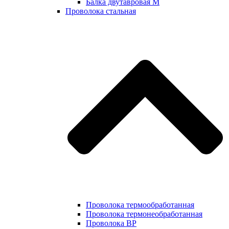
Балка двутавровая М
Проволока стальная
Проволока термообработанная
Проволока термонеобработанная
Проволока ВР