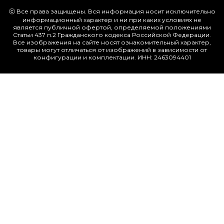
ⓒ Все права защищены. Вся информация носит исключительно
информационный характер и ни при каких условиях не
является публичной офертой, определяемой положениями
Статьи 437 п.2 Гражданского кодекса Российской Федерации.
Все изображения на сайте носят ознакомительный характер,
товары могут отличаться от изображений в зависимости от
конфигурации и комплектации. ИНН: 2463094401