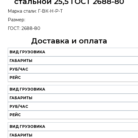
стальной 25,5 ГОСТ 2688-80
Марка стали: Г-ВК-Н-Р-Т
Размер:
ГОСТ: 2688-80
Доставка и оплата
ВИД ГРУЗОВИКА
Наш
транспорт
ГАБАРИТЫ
РУБ/ЧАС
Вид
Габариты
Руб/
Рейс
РЕЙС
грузовика
час
ВИД ГРУЗОВИКА
ГАБАРИТЫ
РУБ/ЧАС
РЕЙС
ВИД ГРУЗОВИКА
ГАБАРИТЫ