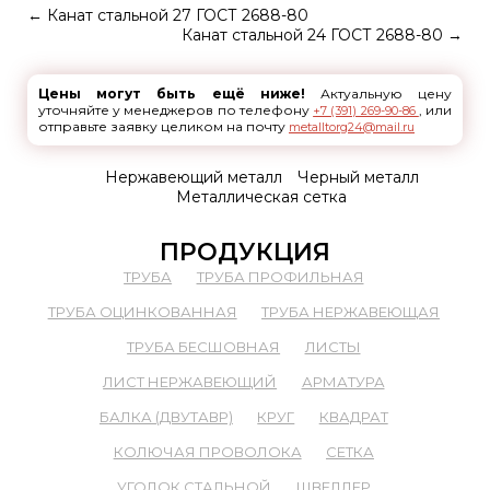
←
Канат стальной 27 ГОСТ 2688-80
Канат стальной 24 ГОСТ 2688-80
→
Цены могут быть ещё ниже!
Актуальную цену
уточняйте у менеджеров по телефону
, или
+7 (391) 269-90-86
отправьте заявку целиком на почту
metalltorg24@mail.ru
Нержавеющий металл
Черный металл
Металлическая сетка
ПРОДУКЦИЯ
ТРУБА
ТРУБА ПРОФИЛЬНАЯ
ТРУБА ОЦИНКОВАННАЯ
ТРУБА НЕРЖАВЕЮЩАЯ
ТРУБА БЕСШОВНАЯ
ЛИСТЫ
ЛИСТ НЕРЖАВЕЮЩИЙ
АРМАТУРА
БАЛКА (ДВУТАВР)
КРУГ
КВАДРАТ
КОЛЮЧАЯ ПРОВОЛОКА
СЕТКА
УГОЛОК СТАЛЬНОЙ
ШВЕЛЛЕР