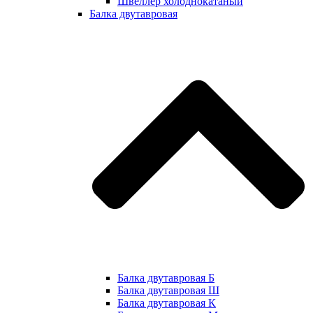
Швеллер холоднокатаный
Балка двутавровая
Балка двутавровая Б
Балка двутавровая Ш
Балка двутавровая К