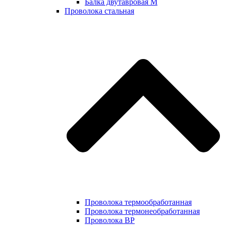
Балка двутавровая М
Проволока стальная
Проволока термообработанная
Проволока термонеобработанная
Проволока ВР