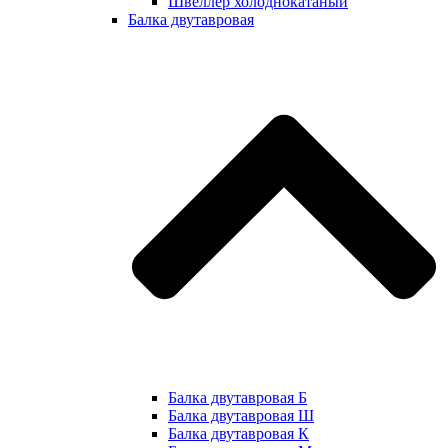
Швеллер холоднокатаный
Балка двутавровая
Балка двутавровая Б
Балка двутавровая Ш
Балка двутавровая К