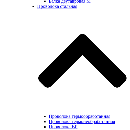
Балка двутавровая М
Проволока стальная
Проволока термообработанная
Проволока термонеобработанная
Проволока ВР