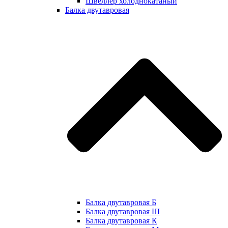
Швеллер холоднокатаный
Балка двутавровая
Балка двутавровая Б
Балка двутавровая Ш
Балка двутавровая К