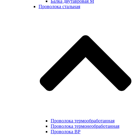
Балка двутавровая М
Проволока стальная
Проволока термообработанная
Проволока термонеобработанная
Проволока ВР