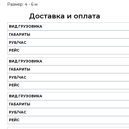
Размер: 4 - 6 м
Доставка и оплата
ВИД ГРУЗОВИКА
Наш
транспорт
ГАБАРИТЫ
РУБ/ЧАС
Вид
Габариты
Руб/
Рейс
РЕЙС
грузовика
час
ВИД ГРУЗОВИКА
ГАБАРИТЫ
РУБ/ЧАС
РЕЙС
ВИД ГРУЗОВИКА
ГАБАРИТЫ
РУБ/ЧАС
РЕЙС