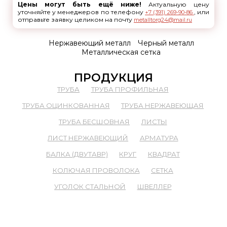
Цены могут быть ещё ниже!
Актуальную цену
уточняйте у менеджеров по телефону
, или
+7 (391) 269-90-86
отправьте заявку целиком на почту
metalltorg24@mail.ru
Нержавеющий металл
Черный металл
Металлическая сетка
ПРОДУКЦИЯ
ТРУБА
ТРУБА ПРОФИЛЬНАЯ
ТРУБА ОЦИНКОВАННАЯ
ТРУБА НЕРЖАВЕЮЩАЯ
ТРУБА БЕСШОВНАЯ
ЛИСТЫ
ЛИСТ НЕРЖАВЕЮЩИЙ
АРМАТУРА
БАЛКА (ДВУТАВР)
КРУГ
КВАДРАТ
КОЛЮЧАЯ ПРОВОЛОКА
СЕТКА
УГОЛОК СТАЛЬНОЙ
ШВЕЛЛЕР