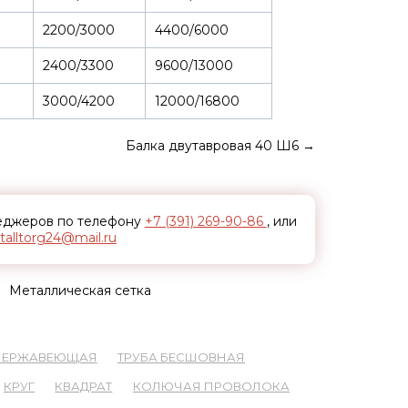
2200/3000
4400/6000
2400/3300
9600/13000
3000/4200
12000/16800
Балка двутавровая 40 Ш6
→
неджеров по телефону
+7 (391) 269-90-86
, или
alltorg24@mail.ru
Металлическая сетка
 НЕРЖАВЕЮЩАЯ
ТРУБА БЕСШОВНАЯ
КРУГ
КВАДРАТ
КОЛЮЧАЯ ПРОВОЛОКА