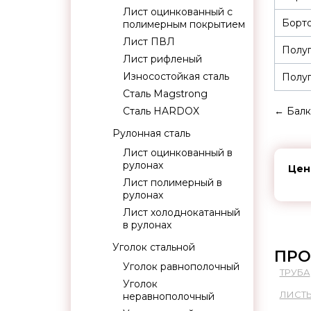
Лист оцинкованный с
Борто
полимерным покрытием
Лист ПВЛ
Полуп
Лист рифленый
Износостойкая сталь
Полуп
Сталь Magstrong
Сталь HARDOX
←
Балк
Рулонная сталь
Лист оцинкованный в
рулонах
Цен
Лист полимерный в
рулонах
Лист холоднокатанный
в рулонах
Уголок стальной
ПРО
Уголок равнополочный
ТРУБА
Уголок
ЛИСТ
неравнополочный