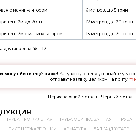
вая с манипулятором
6 метров, до 5 тонн
рицеп 12м до 20тн
12 метров, до 20 тонн
рицеп 12м с манипулятором
13 метров, до 20 тонн
а двутавровая 45 Ш2
ы могут быть ещё ниже!
Актуальную цену уточняйте у ме
отправьте заявку целиком на почту
met
Нержавеющий металл
Черный металл
ДУКЦИЯ
ТРУБА ПРОФИЛЬНАЯ
ТРУБА ОЦИНКОВАННАЯ
ТРУБА
Ы
ЛИСТ НЕРЖАВЕЮЩИЙ
АРМАТУРА
БАЛКА (ДВУТАВР)