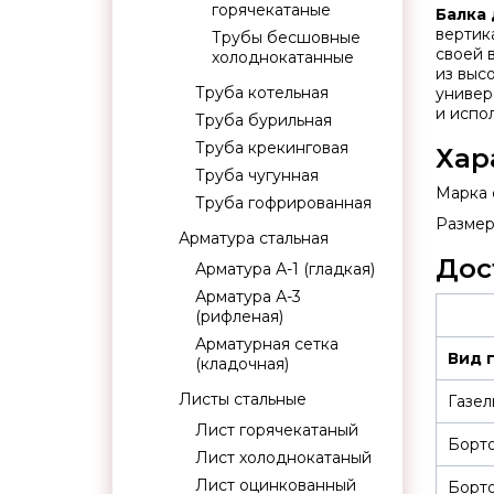
горячекатаные
Балка
вертик
Трубы бесшовные
своей 
холоднокатанные
из выс
Труба котельная
универ
и испо
Труба бурильная
Труба крекинговая
Хар
Труба чугунная
Марка 
Труба гофрированная
Размер:
Арматура стальная
Дос
Арматура А-1 (гладкая)
Арматура А-3
(рифленая)
Арматурная сетка
Вид 
(кладочная)
Листы стальные
Газел
Лист горячекатаный
Борт
Лист холоднокатаный
Лист оцинкованный
Борт