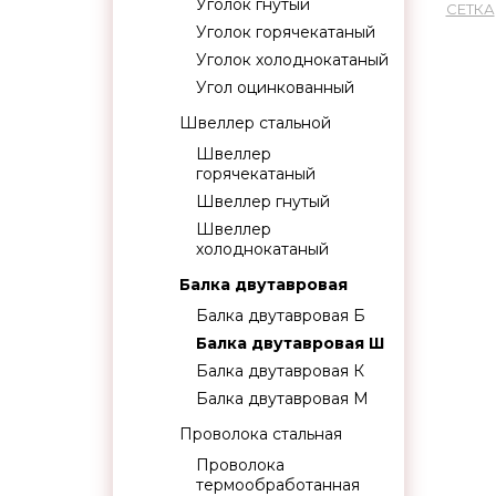
Уголок гнутый
СЕТКА
Уголок горячекатаный
Уголок холоднокатаный
Угол оцинкованный
Швеллер стальной
Швеллер
горячекатаный
Швеллер гнутый
Швеллер
холоднокатаный
Балка двутавровая
Балка двутавровая Б
Балка двутавровая Ш
Балка двутавровая К
Балка двутавровая М
Проволока стальная
Проволока
термообработанная