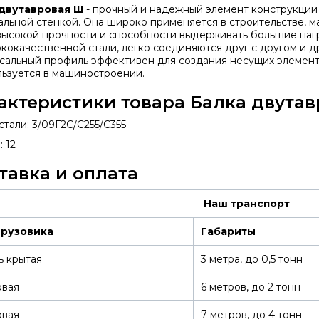
 двутавровая Ш
- прочный и надежный элемент конструкции 
альной стенкой. Она широко применяется в строительстве, 
высокой прочности и способности выдерживать большие наг
ококачественной стали, легко соединяются друг с другом и 
сальный профиль эффективен для создания несущих элементо
льзуется в машиностроении.
актеристики товара Балка двутав
стали: 3/09Г2С/С255/С355
 12
тавка и оплата
Наш транспорт
грузовика
Габариты
ь крытая
3 метра, до 0,5 тонн
овая
6 метров, до 2 тонн
овая
7 метров, до 4 тонн