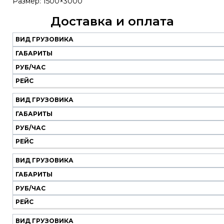
Размер: 1500×3000
Доставка и оплата
ВИД ГРУЗОВИКА
Наш
транспорт
ГАБАРИТЫ
РУБ/ЧАС
Вид
Габариты
Руб/
Рейс
РЕЙС
грузовика
час
ВИД ГРУЗОВИКА
ГАБАРИТЫ
РУБ/ЧАС
РЕЙС
ВИД ГРУЗОВИКА
ГАБАРИТЫ
РУБ/ЧАС
РЕЙС
ВИД ГРУЗОВИКА