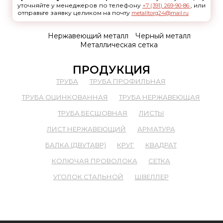
уточняйте у менеджеров по телефону
, или
+7 (391) 269-90-86
отправьте заявку целиком на почту
metalltorg24@mail.ru
Нержавеющий металл
Черный металл
Металлическая сетка
ПРОДУКЦИЯ
ТРУБА
ТРУБА ПРОФИЛЬНАЯ
ТРУБА ОЦИНКОВАННАЯ
ТРУБА НЕРЖАВЕЮЩАЯ
ТРУБА БЕСШОВНАЯ
ЛИСТЫ
ЛИСТ НЕРЖАВЕЮЩИЙ
АРМАТУРА
БАЛКА (ДВУТАВР)
КРУГ
КВАДРАТ
КОЛЮЧАЯ ПРОВОЛОКА
СЕТКА
УГОЛОК СТАЛЬНОЙ
ШВЕЛЛЕР