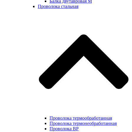
Балка двутавровая М
Проволока стальная
Проволока термообработанная
Проволока термонеобработанная
Проволока ВР