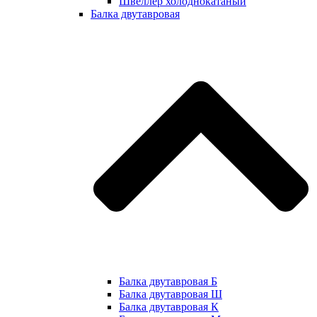
Швеллер холоднокатаный
Балка двутавровая
Балка двутавровая Б
Балка двутавровая Ш
Балка двутавровая К