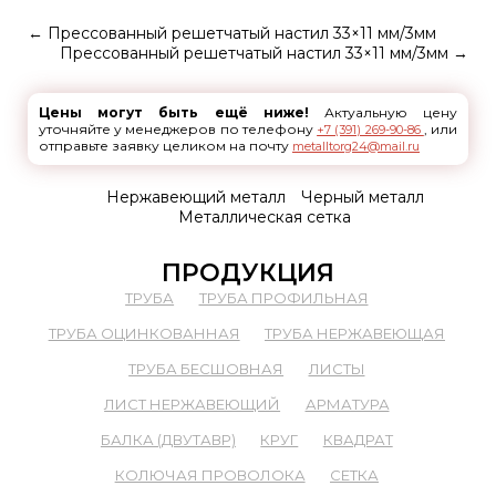
←
Прессованный решетчатый настил 33×11 мм/3мм
Прессованный решетчатый настил 33×11 мм/3мм
→
Цены могут быть ещё ниже!
Актуальную цену
уточняйте у менеджеров по телефону
, или
+7 (391) 269-90-86
отправьте заявку целиком на почту
metalltorg24@mail.ru
Нержавеющий металл
Черный металл
Металлическая сетка
ПРОДУКЦИЯ
ТРУБА
ТРУБА ПРОФИЛЬНАЯ
ТРУБА ОЦИНКОВАННАЯ
ТРУБА НЕРЖАВЕЮЩАЯ
ТРУБА БЕСШОВНАЯ
ЛИСТЫ
ЛИСТ НЕРЖАВЕЮЩИЙ
АРМАТУРА
БАЛКА (ДВУТАВР)
КРУГ
КВАДРАТ
КОЛЮЧАЯ ПРОВОЛОКА
СЕТКА