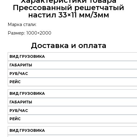
Характеристики товара
Прессованный решетчатый
настил 33×11 мм/3мм
Марка стали:
Размер: 1000×2000
Доставка и оплата
ВИД ГРУЗОВИКА
Наш
транспорт
ГАБАРИТЫ
РУБ/ЧАС
Вид
Габариты
Руб/
Рейс
РЕЙС
грузовика
час
ВИД ГРУЗОВИКА
ГАБАРИТЫ
РУБ/ЧАС
РЕЙС
ВИД ГРУЗОВИКА