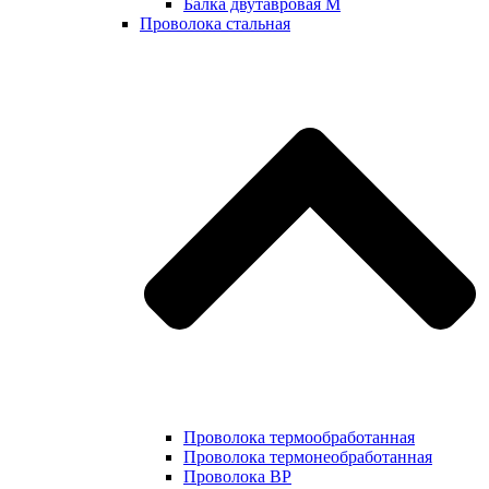
Балка двутавровая М
Проволока стальная
Проволока термообработанная
Проволока термонеобработанная
Проволока ВР