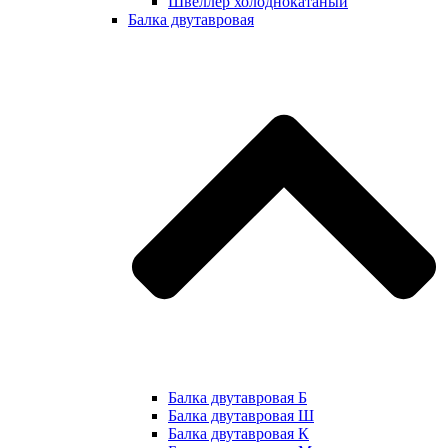
Швеллер холоднокатаный
Балка двутавровая
Балка двутавровая Б
Балка двутавровая Ш
Балка двутавровая К