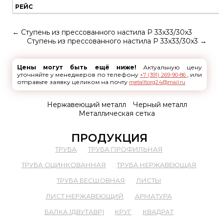
РЕЙС
←
Ступень из прессованного настила P 33х33/30x3
Ступень из прессованного настила P 33х33/30x3
→
Цены могут быть ещё ниже!
Актуальную цену
уточняйте у менеджеров по телефону
, или
+7 (391) 269-90-86
отправьте заявку целиком на почту
metalltorg24@mail.ru
Нержавеющий металл
Черный металл
Металлическая сетка
ПРОДУКЦИЯ
ТРУБА
ТРУБА ПРОФИЛЬНАЯ
ТРУБА ОЦИНКОВАННАЯ
ТРУБА НЕРЖАВЕЮЩАЯ
ТРУБА БЕСШОВНАЯ
ЛИСТЫ
ЛИСТ НЕРЖАВЕЮЩИЙ
АРМАТУРА
БАЛКА (ДВУТАВР)
КРУГ
КВАДРАТ