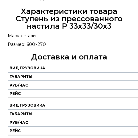
Характеристики товара
Ступень из прессованного
настила P 33х33/30x3
Марка стали:
Размер: 600×270
Доставка и оплата
ВИД ГРУЗОВИКА
Наш
транспорт
ГАБАРИТЫ
РУБ/ЧАС
Вид
Габариты
Руб/
Рейс
РЕЙС
грузовика
час
ВИД ГРУЗОВИКА
ГАБАРИТЫ
РУБ/ЧАС
РЕЙС