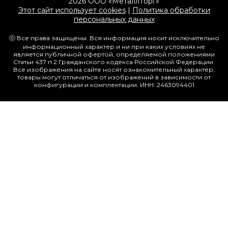
2026 ООО «МеталлТорг»
Этот сайт использует cookies
|
Политика обработки
персональных данных
ⓒ Все права защищены. Вся информация носит исключительно
информационный характер и ни при каких условиях не
является публичной офертой, определяемой положениями
Статьи 437 п.2 Гражданского кодекса Российской Федерации.
Все изображения на сайте носят ознакомительный характер,
товары могут отличаться от изображений в зависимости от
конфигурации и комплектации. ИНН: 2463094401