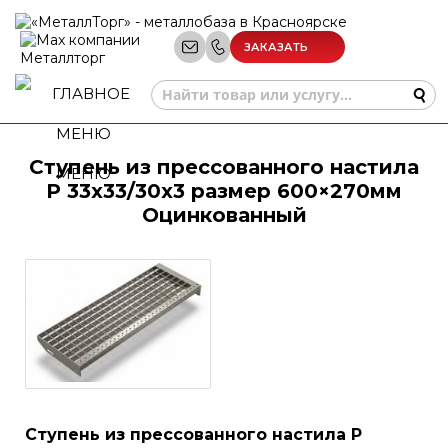
ЗАКАЗАТЬ
ЗВОНОК
Ступень из прессованного настила
МЕНЮ
P 33х33/30x3 размер 600×270мм
Оцинкованный
Ступень из прессованного настила P