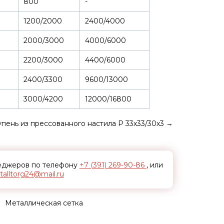
800
-
1200/2000
2400/4000
2000/3000
4000/6000
2200/3000
4400/6000
2400/3300
9600/13000
3000/4200
12000/16800
упень из прессованного настила P 33х33/30x3
→
неджеров по телефону
+7 (391) 269-90-86
, или
alltorg24@mail.ru
Металлическая сетка