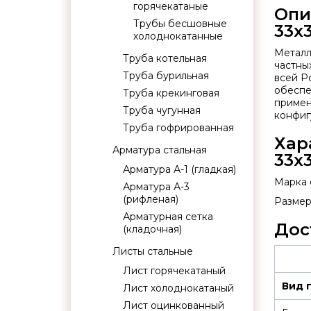
горячекатаные
Опи
Трубы бесшовные
33х
холоднокатанные
Металл
Труба котельная
частны
Труба бурильная
всей Р
обеспе
Труба крекинговая
примен
Труба чугунная
конфиг
Труба гофрированная
Хар
Арматура стальная
33х
Арматура А-1 (гладкая)
Марка 
Арматура А-3
(рифленая)
Размер
Арматурная сетка
Дос
(кладочная)
Листы стальные
Лист горячекатаный
Вид 
Лист холоднокатаный
Лист оцинкованный