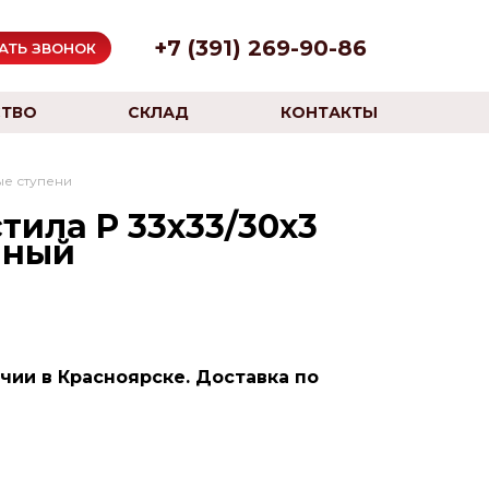
+7 (391) 269-90-86
АТЬ ЗВОНОК
ТВО
СКЛАД
КОНТАКТЫ
е ступени
тила P 33х33/30x3
нный
ичии в Красноярске. Доставка по