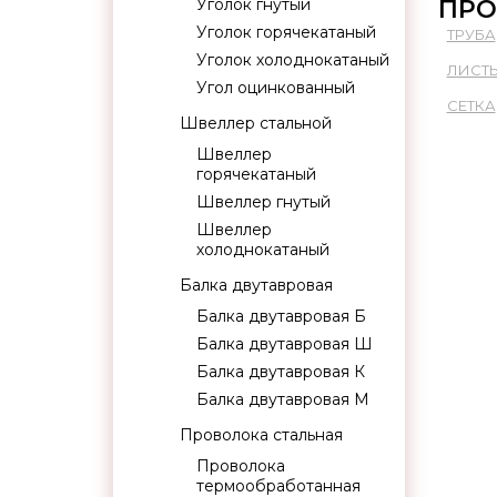
Уголок гнутый
ПРО
Уголок горячекатаный
ТРУБА
Уголок холоднокатаный
ЛИСТ
Угол оцинкованный
СЕТКА
Швеллер стальной
Швеллер
горячекатаный
Швеллер гнутый
Швеллер
холоднокатаный
Балка двутавровая
Балка двутавровая Б
Балка двутавровая Ш
Балка двутавровая К
Балка двутавровая М
Проволока стальная
Проволока
термообработанная