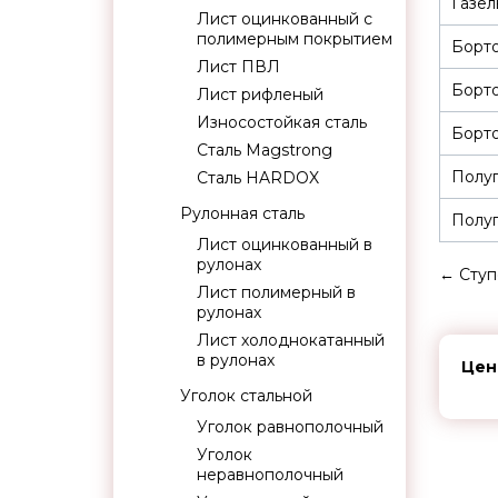
Газел
Лист оцинкованный с
полимерным покрытием
Борт
Лист ПВЛ
Борт
Лист рифленый
Износостойкая сталь
Борто
Сталь Magstrong
Полуп
Сталь HARDOX
Рулонная сталь
Полуп
Лист оцинкованный в
рулонах
←
Ступ
Лист полимерный в
рулонах
Лист холоднокатанный
в рулонах
Цен
Уголок стальной
Уголок равнополочный
Уголок
неравнополочный