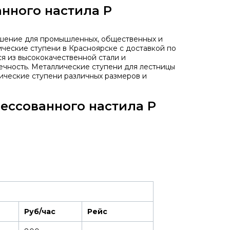
анного настила P
шение для промышленных, общественных и
ические ступени в Красноярске с доставкой по
я из высококачественной стали и
ечность. Металлические ступени для лестницы
лические ступени различных размеров и
рессованного настила P
Руб/час
Рейс