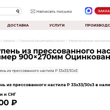
ЗАКАЗ
Написать письмо
ДОСТАВКА
УСЛУГИ
ПРОИЗВОДС
/
Каталог
/
Стальной решетчатый настил
/
Металлические лестничны
пень из прессованного нас
змер 900×270мм Оцинкова
нь из прессованного настила P 33х33/30x3 в нал
и и СНГ
00 ₽