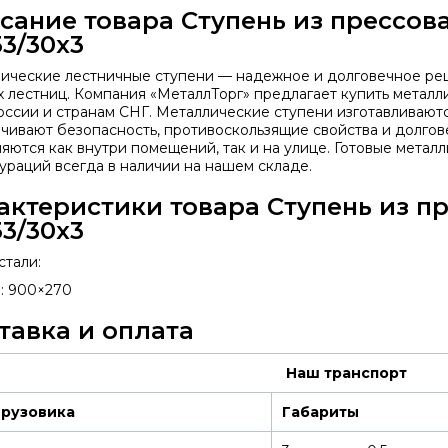
сание товара Ступень из прессов
33/30x3
ические лестничные ступени — надежное и долговечное ре
х лестниц. Компания «МеталлТорг» предлагает купить металл
оссии и странам СНГ. Металлические ступени изготавливаютс
чивают безопасность, противоскользящие свойства и долгов
яются как внутри помещений, так и на улице. Готовые метал
ураций всегда в наличии на нашем складе.
актеристики товара Ступень из п
33/30x3
стали:
: 900×270
тавка и оплата
Наш транспорт
грузовика
Габариты