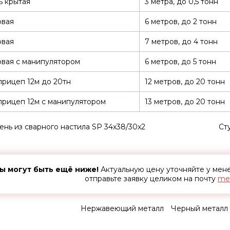
ь крытая
3 метра, до 0,5 тонн
овая
6 метров, до 2 тонн
овая
7 метров, до 4 тонн
вая с манипулятором
6 метров, до 5 тонн
рицеп 12м до 20тн
12 метров, до 20 тонн
рицеп 12м с манипулятором
13 метров, до 20 тонн
ень из сварного настила SP 34х38/30x2
Ст
ы могут быть ещё ниже!
Актуальную цену уточняйте у ме
отправьте заявку целиком на почту
met
Нержавеющий металл
Черный металл