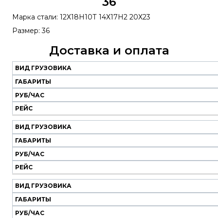
36
Марка стали: 12Х18Н10Т 14Х17Н2 20Х23
Размер: 36
Доставка и оплата
ВИД ГРУЗОВИКА
Наш
транспорт
ГАБАРИТЫ
РУБ/ЧАС
Вид
Габариты
Руб/
Рейс
РЕЙС
грузовика
час
ВИД ГРУЗОВИКА
ГАБАРИТЫ
РУБ/ЧАС
РЕЙС
ВИД ГРУЗОВИКА
ГАБАРИТЫ
РУБ/ЧАС