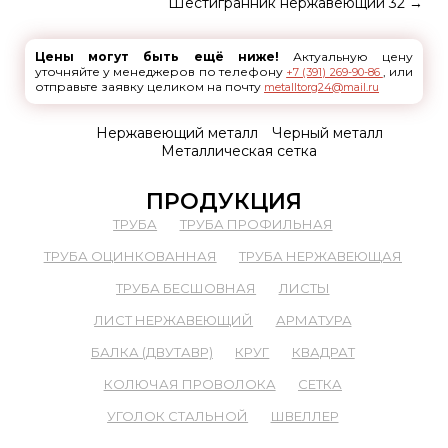
Шестигранник нержавеющий 32
→
Цены могут быть ещё ниже!
Актуальную цену
уточняйте у менеджеров по телефону
, или
+7 (391) 269-90-86
отправьте заявку целиком на почту
metalltorg24@mail.ru
Нержавеющий металл
Черный металл
Металлическая сетка
ПРОДУКЦИЯ
ТРУБА
ТРУБА ПРОФИЛЬНАЯ
ТРУБА ОЦИНКОВАННАЯ
ТРУБА НЕРЖАВЕЮЩАЯ
ТРУБА БЕСШОВНАЯ
ЛИСТЫ
ЛИСТ НЕРЖАВЕЮЩИЙ
АРМАТУРА
БАЛКА (ДВУТАВР)
КРУГ
КВАДРАТ
КОЛЮЧАЯ ПРОВОЛОКА
СЕТКА
УГОЛОК СТАЛЬНОЙ
ШВЕЛЛЕР