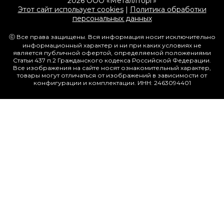
2026 ООО «МеталлТорг»
Этот сайт использует cookies
|
Политика обработки
персональных данных
ⓒ Все права защищены. Вся информация носит исключительно
информационный характер и ни при каких условиях не
является публичной офертой, определяемой положениями
Статьи 437 п.2 Гражданского кодекса Российской Федерации.
Все изображения на сайте носят ознакомительный характер,
товары могут отличаться от изображений в зависимости от
конфигурации и комплектации. ИНН: 2463094401