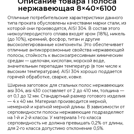
Описание товара Полоса
нержавеющая 8×40×6100
Отличные потребительские характеристики данного
типа проката обусловлены качествами марки стали, из
которой они производятся, AISI 304. В состав этого
низкоуглеродистого сплава входят хром (18%), никель
(до 10%), кремний, фосфор, титан и другие
высоколегированные компоненты. Это обеспечивает
отличные антикоррозионные свойства нержавеющей
полосы, стойкость к высокоагрессивным химическим
средам — щелочам, кислотам, морской воде,
значительным перепадам температур (в том числе к
высоким температурам). AISI 304 хорошо поддается
горячей обработке, сварке, ковке.
Ширина заготовок для стальных полос нержавеющих
aisi 304, aisi 430 составляет от 2 до 410 мм, толщина —
от 0,1 до 12 мм. Стандартный размер готового изделия
— 4 х 40 мм. Материал производится мерной,
немерной и кратной мерной длины. В зависимости от
серповидности полосы нержавеющие подразделяют
на 1-й и 2-й классы. У материала 1-го класса
серповидность не должна превышать 0,2% от длины,
для 2-го класса допустимо отклонение 0,5%.