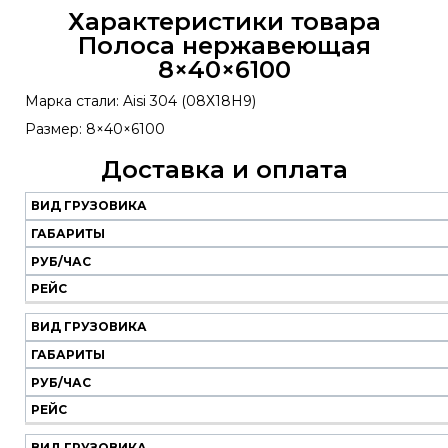
Характеристики товара
Полоса нержавеющая
8×40×6100
Марка стали: Aisi 304 (08Х18Н9)
Размер: 8×40×6100
Доставка и оплата
ВИД ГРУЗОВИКА
Наш
транспорт
ГАБАРИТЫ
РУБ/ЧАС
Вид
Габариты
Руб/
Рейс
РЕЙС
грузовика
час
ВИД ГРУЗОВИКА
ГАБАРИТЫ
РУБ/ЧАС
РЕЙС
ВИД ГРУЗОВИКА